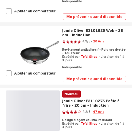
Indisponible
Ingenio
Ajouter au comparateur
Préférence
Me prévenir quand disponible
Ingenio
On
Préférence
L9733502
On
Poêle
Jamie Oliver E3101925 Wok - 28
L9733502
à
cm - Induction
Poêle
Note
à
poignée
4.9
/5
-
20 Avis
poignée
amovible
ratings.4.9
amovible
-
Revêtement antiadhésif - Poignée rivetée
-
24
- Tous feux
24
Expédié par
Tefal Shop
- Livraison de 1 à
cm
cm
3 jours.
-
-
Induction
Indisponible
Induction
Jamie
Ajouter au comparateur
Oliver
Me prévenir quand disponible
Jamie
E3101925
Oliver
Wok
E3101925
-
Wok
Nouveau
28
-
Jamie Oliver E3110275 Poêle à
28
cm
frire - 20 cm - Induction
cm
-
Note
-
Induction
4.2
/5
-
47 Avis
Induction
ratings.4.2
Design élégant et ultra-résistant
Expédié par
Tefal Shop
- Livraison de 1 à
3 jours.