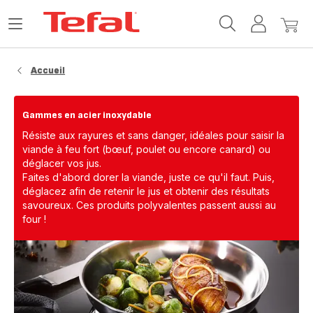
Accueil
Ouvrir
Mon
Mon
Tefal
le
compte
panie
menu
Accueil
Gammes en acier inoxydable
Résiste aux rayures et sans danger, idéales pour saisir la
viande à feu fort (bœuf, poulet ou encore canard) ou
déglacer vos jus.
Faites d'abord dorer la viande, juste ce qu'il faut. Puis,
déglacez afin de retenir le jus et obtenir des résultats
savoureux. Ces produits polyvalentes passent aussi au
four !