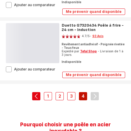
Indisponible
Jamie
Ajouter au comparateur
Oliver
Me prévenir quand disponible
Jamie
E3110275
Oliver
Poêle
E3110275
à
Duetto G7320434 Poêle à frire -
Poêle
frire
24 cm - Induction
à
Note
-
frire
4.7
/5
-
93 Avis
20
-
ratings.4.7
20
cm
Revêtement antiadhésif - Poignée rivetée
cm
-
- Tous feux
-
Induction
Expédié par
Tefal Shop
- Livraison de 1 à
Induction
3 jours.
Indisponible
Duetto
Ajouter au comparateur
G7320434
Me prévenir quand disponible
Duetto
Poêle
G7320434
à
Poêle
frire
à
-
frire
1
2
3
4
-
24
navigation.pagination.actions.prev
-
-
-
-
navigation.pagin
24
cm
navigation.pagination.a11y.page
navigation.pagination.a11y.page
navigation.pagination.a11y.
navigation.pagination.
cm
-
-
Induction
Induction
Pourquoi choisir une poêle en acier
inoxydable ?