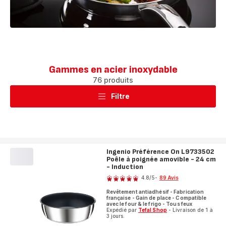
Gammes en acier inoxydable
76 produits
Filtre
Ingenio Préférence On L9733502
Poêle à poignée amovible - 24 cm
- Induction
Note
4.8
/5
-
89 Avis
ratings.4.8
Revêtement antiadhésif - Fabrication
française - Gain de place - Compatible
avec le four & le frigo - Tous feux
Expédié par
Tefal Shop
- Livraison de 1 à
3 jours.