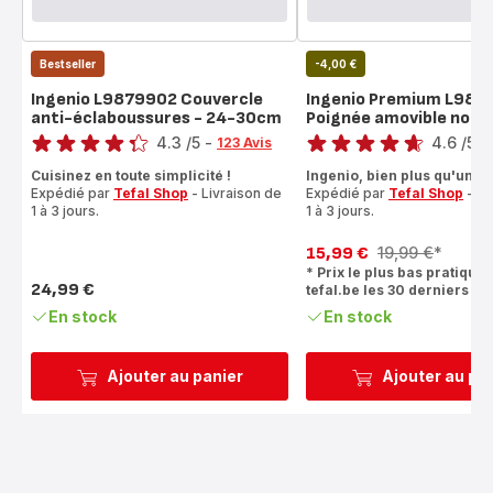
Bestseller
-4,00 €
Ingenio L9879902 Couvercle
Ingenio Premium L986
anti-éclaboussures - 24-30cm
Poignée amovible noire
Note
Note
4.3
/5
-
4.6
/5
-
123 Avis
ratings.4.3
ratings.4.6
Cuisinez en toute simplicité !
Ingenio, bien plus qu'une p
Expédié par
Tefal Shop
- Livraison de
Expédié par
Tefal Shop
- Li
1 à 3 jours.
1 à 3 jours.
15,99 €
19,99 €
*
Prix
Prix
* Prix le plus bas pratiqué 
avec
initial
24,99 €
tefal.be les 30 derniers jo
réduction
Prix
En stock
En stock
Ajouter au panier
Ajouter au pa