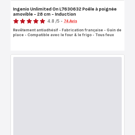
Ingenio Unlimited On L7630632 Poêle à poignée
amovible - 28 cm - Induction
Note
4.8
/5
-
74 Avis
ratings.4.8
Revêtement antiadhésif - Fabrication française - Gain de
place - Compatible avec le four & le frigo - Tous feux