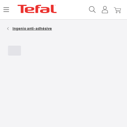
Accueil
Ouvrir
Mon
Mon
Tefal
le
compte
panie
menu
Ingenio anti-adhésive