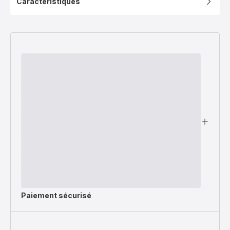
Caractéristiques
amovible
-
Induction
Paiement sécurisé