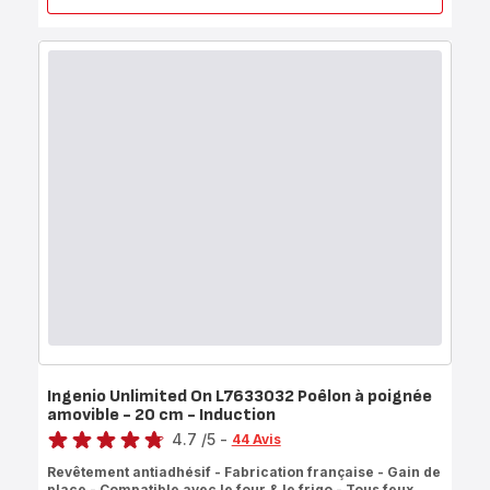
Unlimited
On
L7630432
Poêle
à
poignée
amovible
-
24
cm
-
Induction
Ingenio Unlimited On L7633032 Poêlon à poignée
amovible - 20 cm - Induction
Note
4.7
/5
-
44 Avis
ratings.4.7
Revêtement antiadhésif - Fabrication française - Gain de
place - Compatible avec le four & le frigo - Tous feux