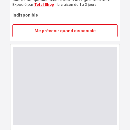
Expédié par
Tefal Shop
- Livraison de 1 à 3 jours.
Indisponible
Me prévenir quand disponible
Ingenio
Unlimited
On
L7633032
Poêlon
à
poignée
amovible
-
20
cm
-
Induction