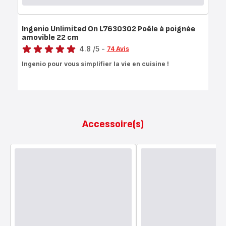
Ingenio Unlimited On L7630302 Poêle à poignée
amovible 22 cm
Note
4.8
/5
-
74 Avis
ratings.4.8
Ingenio pour vous simplifier la vie en cuisine !
Accessoire(s)