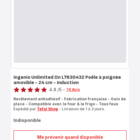
poignée
amovible
-
18
cm
-
Induction
Ingenio Unlimited On L7630432 Poêle à poignée
amovible - 24 cm - Induction
Note
4.8
/5
-
74 Avis
ratings.4.8
Revêtement antiadhésif - Fabrication française - Gain de
place - Compatible avec le four & le frigo - Tous feux
Expédié par
Tefal Shop
- Livraison de 1 à 3 jours.
Indisponible
Me prévenir quand disponible
Ingenio