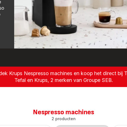
e
sso
e
ek Krups Nespresso machines en koop het direct bij T
Tefal en Krups, 2 merken van Groupe SEB.
Nespresso machines
2 producten