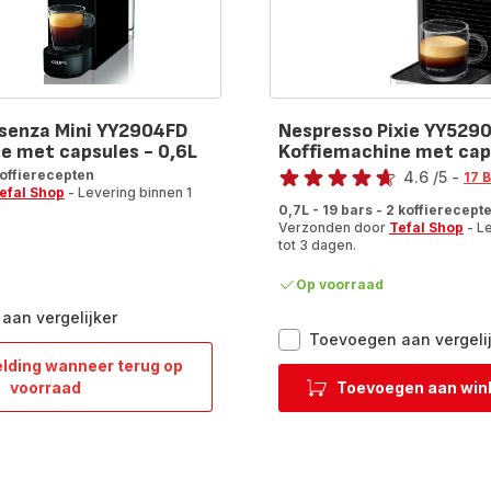
senza Mini YY2904FD
Nespresso Pixie YY529
e met capsules - 0,6L
Koffiemachine met caps
Beoordeling
 koffierecepten
4.6
/5
-
17 
efal Shop
- Levering binnen 1
ratings.4.6
0,7L - 19 bars - 2 koffierecept
Verzonden door
Tefal Shop
- Le
tot 3 dagen.
Op voorraad
Nespresso
aan vergelijker
Essenza
Toevoegen aan vergeli
Mini
lding wanneer terug op
YY2904FD
Nespresso
voorraad
Toevoegen aan win
Koffiemachine
Essenza
met
Mini
capsules
YY2904FD
-
Koffiemachine