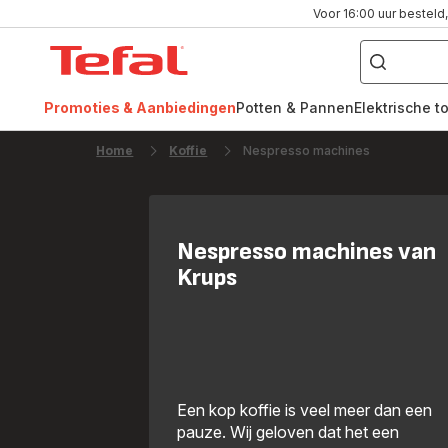
Voor 16:00 uur besteld,
Waar
bent
Tefal-
u
naar
startpagina
op
zoek?
Promoties & Aanbiedingen
Potten & Pannen
Elektrische t
FR
NL
Home
Koffie
Nespresso machines
Nespresso machines van
Krups
Een kop koffie is veel meer dan een
pauze. Wij geloven dat het een