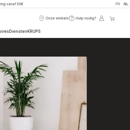
ring vanaf 50€
FR
NL
Onze winkels
Hulp nodig?
Onze
Hulp
Mijn
Mijn
winkels
nodig?
account
winkel
oires
Diensten
KRUPS