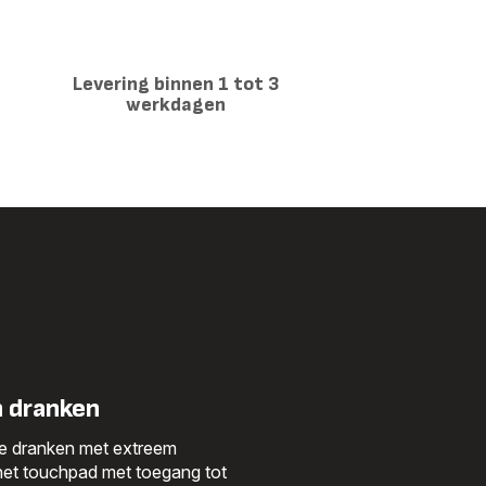
0,7L
l
Levering binnen 1 tot 3
werkdagen
n dranken
ete dranken met extreem
het touchpad met toegang tot