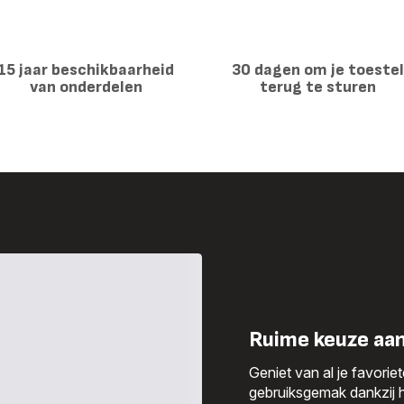
0,6L
met
capsules
-
0,6L
15 jaar beschikbaarheid
30 dagen om je toeste
van onderdelen
terug te sturen
Ruime keuze aa
Geniet van al je favori
gebruiksgemak dankzij 