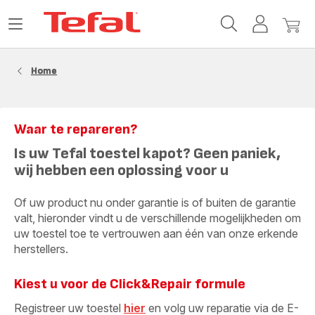
Tefal-
Open
Mijn
Mijn
startpagina
het
account
winke
menu
Home
Waar te repareren?
Is uw Tefal toestel kapot? Geen paniek,
wij hebben een oplossing voor u
Of uw product nu onder garantie is of buiten de garantie
valt, hieronder vindt u de verschillende mogelijkheden om
uw toestel toe te vertrouwen aan één van onze erkende
herstellers.
Kiest u voor de Click&Repair formule
Registreer uw toestel
hier
en volg uw reparatie via de E-