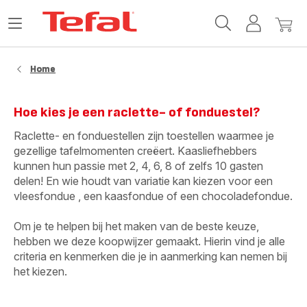
Tefal-
Open
Mijn
Mijn
startpagina
het
account
winke
menu
Home
Hoe kies je een raclette- of fonduestel?
Raclette- en fonduestellen zijn toestellen waarmee je
gezellige tafelmomenten creëert. Kaasliefhebbers
kunnen hun passie met 2, 4, 6, 8 of zelfs 10 gasten
delen! En wie houdt van variatie kan kiezen voor een
vleesfondue , een kaasfondue of een chocoladefondue.
Om je te helpen bij het maken van de beste keuze,
hebben we deze koopwijzer gemaakt. Hierin vind je alle
criteria en kenmerken die je in aanmerking kan nemen bij
het kiezen.