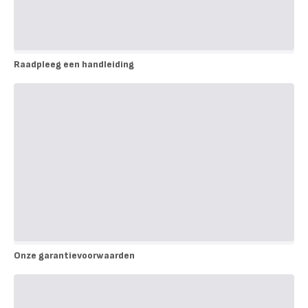
Raadpleeg een handleiding
Raadpleeg
een
handleiding
Onze garantievoorwaarden
Onze
garantievoorwaarden