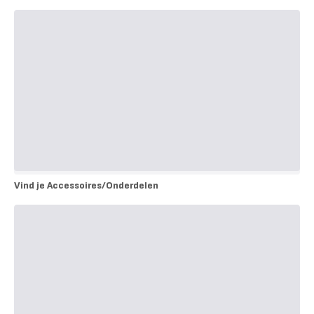
Veelgestelde
vragen
Vind je Accessoires/Onderdelen
Vind
je
Accessoires/Onderdelen