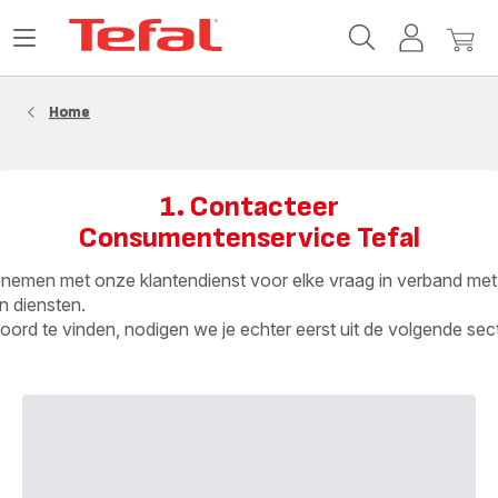
Tefal-
Open
Mijn
Mijn
startpagina
het
account
winke
menu
Home
1. Contacteer
Consumentenservice Tefal
nemen met onze klantendienst voor elke vraag in verband met
n diensten.
ord te vinden, nodigen we je echter eerst uit de volgende sect