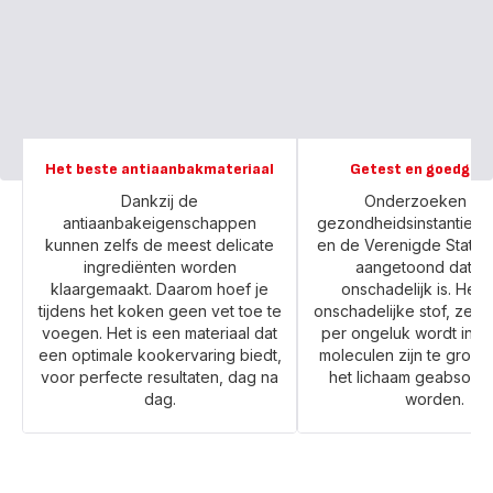
Het beste antiaanbakmateriaal
Getest en goedgek
Dankzij de
Onderzoeken do
antiaanbakeigenschappen
gezondheidsinstanties i
kunnen zelfs de meest delicate
en de Verenigde State
ingrediënten worden
aangetoond dat P
klaargemaakt. Daarom hoef je
onschadelijk is. Het 
tijdens het koken geen vet toe te
onschadelijke stof, zelfs
voegen. Het is een materiaal dat
per ongeluk wordt inges
een optimale kookervaring biedt,
moleculen zijn te groot
voor perfecte resultaten, dag na
het lichaam geabsorb
dag.
worden.