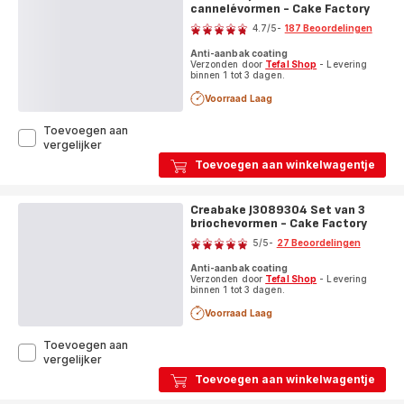
rotsvormige
cannelévormen - Cake Factory
Beoordeling
vormen
4.7
/5
-
187 Beoordelingen
-
ratings.4.7
Cake
Anti-aanbak coating
Factory
Verzonden door
Tefal Shop
- Levering
binnen 1 tot 3 dagen.
Voorraad Laag
Toevoegen aan
CreaBake
vergelijker
J3059004
Toevoegen aan winkelwagentje
Set
van
3
Creabake J3089304 Set van 3
cannelévormen
briochevormen - Cake Factory
Beoordeling
-
5
/5
-
27 Beoordelingen
Cake
Beoordeling
Factory
Anti-aanbak coating
met
Verzonden door
Tefal Shop
- Levering
5
binnen 1 tot 3 dagen.
sterren
Voorraad Laag
(gemiddeld)
Toevoegen aan
Creabake
vergelijker
J3089304
Toevoegen aan winkelwagentje
Set
van