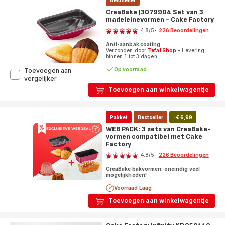
CreaBake J3079904 Set van 3
madeleinevormen - Cake Factory
Beoordeling
4.8
/5
-
226 Beoordelingen
ratings.4.8
Anti-aanbak coating
Verzonden door
Tefal Shop
- Levering
binnen 1 tot 3 dagen.
Op voorraad
Toevoegen aan
CreaBake
vergelijker
J3079904
Toevoegen aan winkelwagentje
Set
van
3
Pakket
Bestseller
-€ 6,99
madeleinevormen
-
WEB PACK: 3 sets van CreaBake-
Cake
vormen compatibel met Cake
Factory
Factory
Beoordeling
4.8
/5
-
226 Beoordelingen
ratings.4.8
CreaBake bakvormen: oneindig veel
mogelijkheden!
Voorraad Laag
Toevoegen aan winkelwagentje