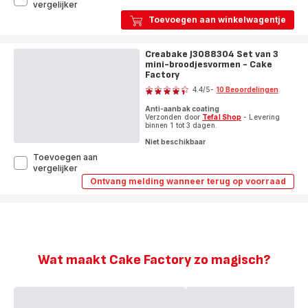
CreaBake
vergelijker
J3069404
Toevoegen aan winkelwagentje
Set
van
3
Creabake J3088304 Set van 3
muffinvormen
mini-broodjesvormen - Cake
-
Factory
Beoordeling
Cake
4.4
/5
-
10 Beoordelingen
Factory
ratings.4.4
Anti-aanbak coating
Verzonden door
Tefal Shop
- Levering
binnen 1 tot 3 dagen.
Niet beschikbaar
Toevoegen aan
Creabake
vergelijker
J3088304
Ontvang melding wanneer terug op voorraad
Creabake
Set
J3088304
van
Set
3
van
mini-
3
mini-
broodjesvormen
broodjesvormen
-
-
Cake
Wat maakt Cake Factory zo magisch?
Cake
Factory
Factory