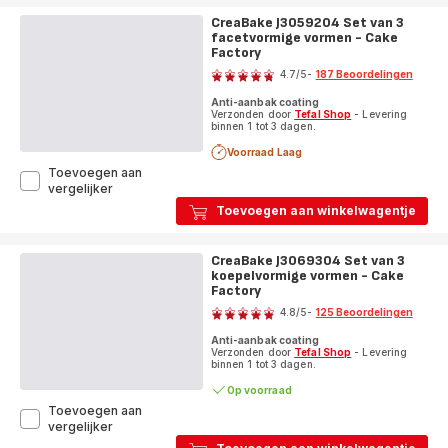
3
CreaBake J3059204 Set van 3
briochevormen
facetvormige vormen - Cake
-
Factory
Beoordeling
Cake
4.7
/5
-
187 Beoordelingen
Factory
ratings.4.7
Anti-aanbak coating
Verzonden door
Tefal Shop
- Levering
binnen 1 tot 3 dagen.
Voorraad Laag
Toevoegen aan
CreaBake
vergelijker
J3059204
Toevoegen aan winkelwagentje
Set
van
3
CreaBake J3069304 Set van 3
facetvormige
koepelvormige vormen - Cake
vormen
Factory
Beoordeling
-
4.8
/5
-
125 Beoordelingen
Cake
ratings.4.8
Factory
Anti-aanbak coating
Verzonden door
Tefal Shop
- Levering
binnen 1 tot 3 dagen.
Op voorraad
Toevoegen aan
CreaBake
vergelijker
J3069304