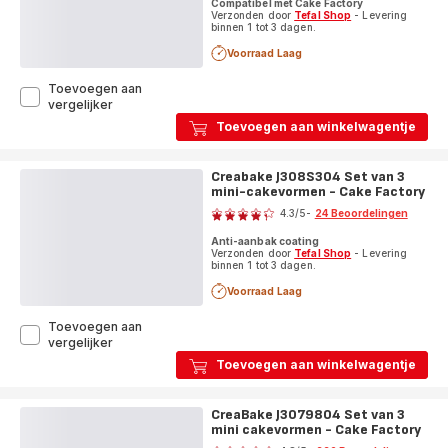
Compatibel met Cake Factory
Factory
Verzonden door
Tefal Shop
- Levering
binnen 1 tot 3 dagen.
Voorraad Laag
Toevoegen aan
CreaBake
vergelijker
J3040104
Toevoegen aan winkelwagentje
Basis
voor
9
Creabake J308S304 Set van 3
bakvormen
mini-cakevormen - Cake Factory
Beoordeling
4.3
/5
-
24 Beoordelingen
ratings.4.3
Anti-aanbak coating
Verzonden door
Tefal Shop
- Levering
binnen 1 tot 3 dagen.
Voorraad Laag
Toevoegen aan
Creabake
vergelijker
J308S304
Toevoegen aan winkelwagentje
Set
van
3
CreaBake J3079804 Set van 3
mini-
mini cakevormen - Cake Factory
Beoordeling
cakevormen