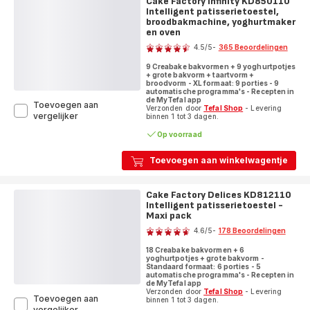
Cake Factory Infinity KD850110
Intelligent patisserietoestel,
broodbakmachine, yoghurtmaker
en oven
Beoordeling
4.5
/5
-
365 Beoordelingen
ratings.4.5
9 Creabake bakvormen + 9 yoghurtpotjes
+ grote bakvorm + taartvorm +
broodvorm - XL formaat: 9 porties - 9
automatische programma's - Recepten in
de MyTefal app
Toevoegen aan
Verzonden door
Tefal Shop
- Levering
Cake
vergelijker
binnen 1 tot 3 dagen.
Factory
Op voorraad
Infinity
KD850110
Intelligent
Toevoegen aan winkelwagentje
patisserietoestel,
broodbakmachine,
yoghurtmaker
Cake Factory Delices KD812110
en
Intelligent patisserietoestel -
Maxi pack
oven
Beoordeling
4.6
/5
-
178 Beoordelingen
ratings.4.6
18 Creabake bakvormen + 6
yoghurtpotjes + grote bakvorm -
Standaard formaat: 6 porties - 5
automatische programma's - Recepten in
de MyTefal app
Verzonden door
Tefal Shop
- Levering
Toevoegen aan
binnen 1 tot 3 dagen.
Cake
vergelijker