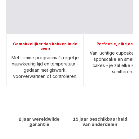
Gemakkelijker dan bakken in de
Perfectie, elke cake
oven
Van luchtige cupcakes t
Met slimme programma’s regel je
sponscake en smeuïg
nauwkeurig tijd en temperatuur -
cakes - je zal elke ke
gedaan met giswerk,
schitteren.
voorverwarmen of controleren.
2 jaar wereldwijde
15 jaar beschikbaarheid
garantie
van onderdelen