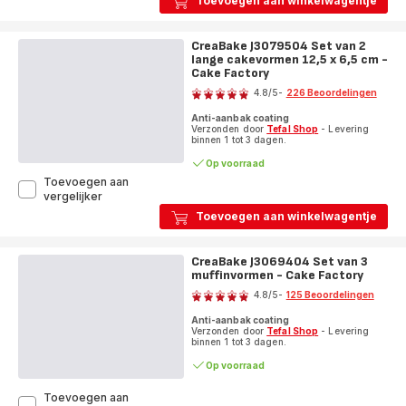
Toevoegen aan winkelwagentje
Set
van
3
CreaBake J3079504 Set van 2
koepelvormige
lange cakevormen 12,5 x 6,5 cm -
vormen
Cake Factory
Beoordeling
-
4.8
/5
-
226 Beoordelingen
Cake
ratings.4.8
Factory
Anti-aanbak coating
Verzonden door
Tefal Shop
- Levering
binnen 1 tot 3 dagen.
Op voorraad
Toevoegen aan
CreaBake
vergelijker
J3079504
Toevoegen aan winkelwagentje
Set
van
2
CreaBake J3069404 Set van 3
lange
muffinvormen - Cake Factory
Beoordeling
cakevormen
4.8
/5
-
125 Beoordelingen
12,5
ratings.4.8
x
Anti-aanbak coating
6,5
Verzonden door
Tefal Shop
- Levering
cm
binnen 1 tot 3 dagen.
-
Op voorraad
Cake
Factory
Toevoegen aan