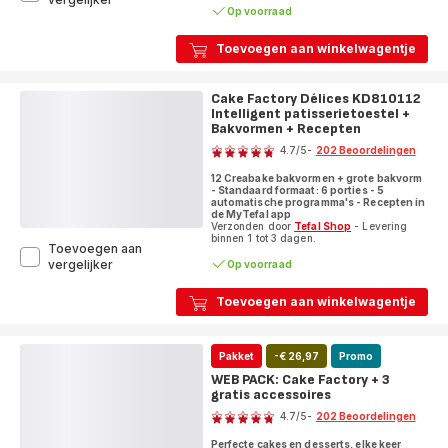
Op voorraad
Factory
Delices
KD812110
Toevoegen aan winkelwagentje
Intelligent
patisserietoestel
-
Cake Factory Délices KD810112
Maxi
Intelligent patisserietoestel +
pack
Bakvormen + Recepten
Beoordeling
4.7
/5
-
202 Beoordelingen
ratings.4.7
12 Creabake bakvormen + grote bakvorm
- Standaard formaat: 6 porties - 5
automatische programma's - Recepten in
de MyTefal app
Verzonden door
Tefal Shop
- Levering
binnen 1 tot 3 dagen.
Toevoegen aan
Cake
vergelijker
Op voorraad
Factory
Délices
Toevoegen aan winkelwagentje
KD810112
Intelligent
patisserietoestel
Pakket
-€ 26,97
Promo
+
Bakvormen
WEB PACK: Cake Factory + 3
+
gratis accessoires
Beoordeling
Recepten
4.7
/5
-
202 Beoordelingen
ratings.4.7
Perfecte cakes en desserts, elke keer