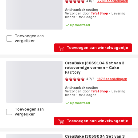
4.8
/5
-
226 Beoordelingen
-
ratings.4.8
Cake
Anti-aanbak coating
Factory
Verzonden door
Tefal Shop
- Levering
binnen 1 tot 3 dagen.
Op voorraad
Toevoegen aan
CreaBake
vergelijker
J3079804
Toevoegen aan winkelwagentje
Set
van
3
CreaBake J3059104 Set van 3
mini
rotsvormige vormen - Cake
cakevormen
Factory
Beoordeling
-
4.7
/5
-
187 Beoordelingen
Cake
ratings.4.7
Factory
Anti-aanbak coating
Verzonden door
Tefal Shop
- Levering
binnen 1 tot 3 dagen.
Op voorraad
Toevoegen aan
CreaBake
vergelijker
J3059104
Toevoegen aan winkelwagentje
Set
van
3
CreaBake J3059004 Set van 3