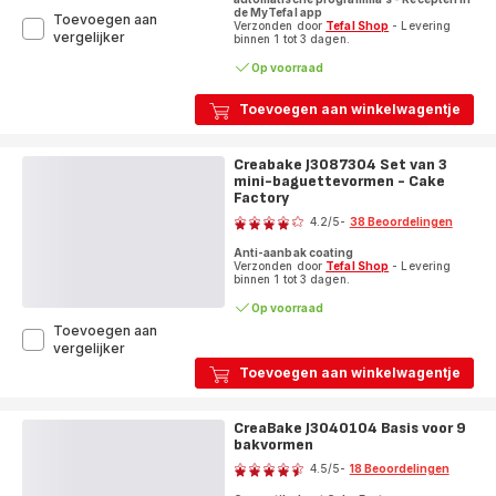
de MyTefal app
Toevoegen aan
Verzonden door
Tefal Shop
- Levering
Cake
vergelijker
binnen 1 tot 3 dagen.
Factory
Op voorraad
Argile
KD804910
Intelligent
Toevoegen aan winkelwagentje
patisserietoestel
+
Bakvormen
Creabake J3087304 Set van 3
mini-baguettevormen - Cake
Factory
Beoordeling
4.2
/5
-
38 Beoordelingen
ratings.4.2
Anti-aanbak coating
Verzonden door
Tefal Shop
- Levering
binnen 1 tot 3 dagen.
Op voorraad
Toevoegen aan
Creabake
vergelijker
J3087304
Toevoegen aan winkelwagentje
Set
van
3
CreaBake J3040104 Basis voor 9
mini-
bakvormen
Beoordeling
baguettevormen
4.5
/5
-
18 Beoordelingen
-
ratings.4.5
Cake