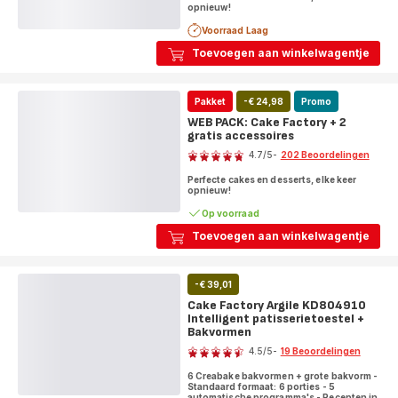
opnieuw!
Voorraad Laag
Toevoegen aan winkelwagentje
Pakket
-€ 24,98
Promo
WEB PACK: Cake Factory + 2
gratis accessoires
Beoordeling
4.7
/5
-
202 Beoordelingen
ratings.4.7
Perfecte cakes en desserts, elke keer
opnieuw!
Op voorraad
Toevoegen aan winkelwagentje
-€ 39,01
Cake Factory Argile KD804910
Intelligent patisserietoestel +
Bakvormen
Beoordeling
4.5
/5
-
19 Beoordelingen
ratings.4.5
6 Creabake bakvormen + grote bakvorm -
Standaard formaat: 6 porties - 5
automatische programma's - Recepten in