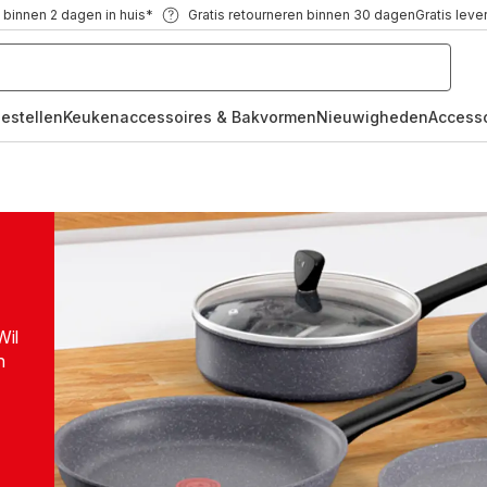
 binnen 2 dagen in huis*
Gratis retourneren binnen 30 dagen
Gratis leve
oestellen
Keukenaccessoires & Bakvormen
Nieuwigheden
Access
Wil
n