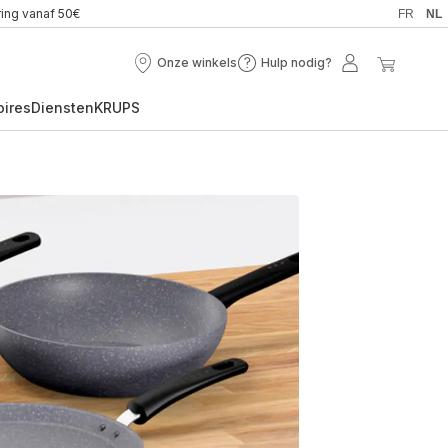
ring vanaf 50€
FR
NL
Onze winkels
Hulp nodig?
Onze
Hulp
Mijn
Mijn
winkels
nodig?
account
winkel
oires
Diensten
KRUPS