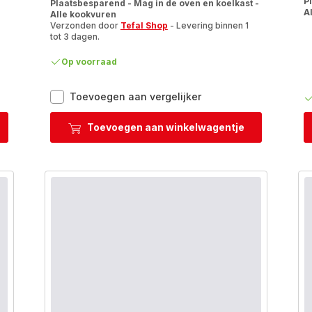
P
Plaatsbesparend - Mag in de oven en koelkast -
A
Alle kookvuren
Verzonden door
Tefal Shop
- Levering binnen 1
tot 3 dagen.
Op voorraad
Ingenio
Toevoegen aan vergelijker
Natural
Force
Toevoegen aan winkelwagentje
L3969102
Set
van
2
pannen
24/28
cm
+
afneembare
handgreep
-
Inductie