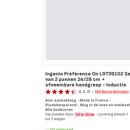
20/24/28
cm
premium
roestvrij
staal
-
Inductie
Ingenio Préférence On L9739102 S
van 2 pannen 24/28 cm +
afneembare handgreep - Inductie
Beoordeling
4.4
/5
-
154 Beoordelingen
ratings.4.4
Anti-aanbaklaag - Made in France -
Plaatsbesparend - Mag in de oven en koelkast
Alle kookvuren
Verzonden door
Tefal Shop
- Levering binnen 1
tot 3 dagen.
Op voorraad