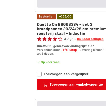
Bestseller
-€ 25,00
Duetto On B866S334 - set 3
braadpannen 20/24/28 cm premiu
roestvrij staal - Inductie
Beoordeling
4.3
/5
-
84 Beoordelingen
ratings.4.3
Duetto On, geniet van vindingrijkheid !
Verzonden door
Tefal Shop
- Levering binnen 1
tot 3 dagen.
Op voorraad
Duetto
Toevoegen aan vergelijker
On
B866S334
Toevoegen aan winkelwagentje
-
set
3
braadpan