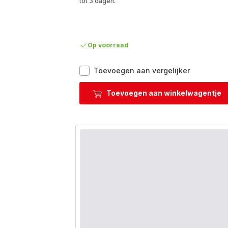
tot 3 dagen.
Op voorraad
Duetto+
Toevoegen aan vergelijker
G732S335
Set
Toevoegen aan winkelwagentje
van
3
pannen
20/24/28
cm
-
Inductie