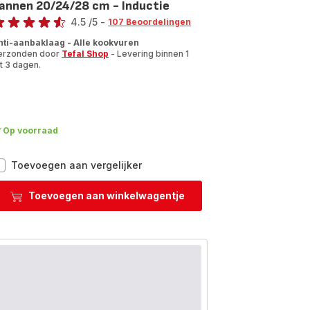
annen 20/24/28 cm - Inductie
oordeling
4.5
/5
-
107 Beoordelingen
tings.4.5
nti-aanbaklaag - Alle kookvuren
erzonden door
Tefal Shop
- Levering binnen 1
t 3 dagen.
Op voorraad
Jamie
Toevoegen aan vergelijker
Oliver
E310S334
Toevoegen aan winkelwagentje
Set
van
3
pannen
20/24/28
cm
-
Inductie