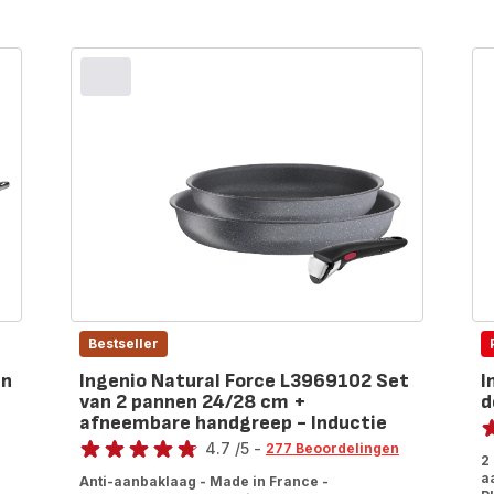
Bestseller
en
Ingenio Natural Force L3969102 Set
I
van 2 pannen 24/28 cm +
d
Be
afneembare handgreep - Inductie
Beoordeling
4.7
/5
-
ra
277 Beoordelingen
2
ratings.4.7
a
Anti-aanbaklaag - Made in France -