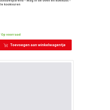
laatsbesparend - Mag in de oven en koelkast -
lle kookvuren
Op voorraad
Toevoegen aan winkelwagentje