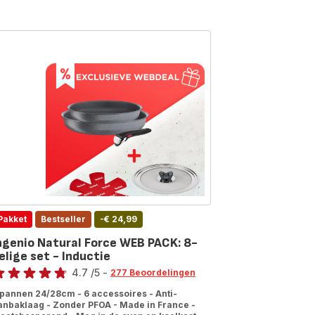
Pakket
Bestseller
-€ 24,99
ngenio Natural Force WEB PACK: 8-
elige set - Inductie
oordeling
4.7
/5
-
277 Beoordelingen
tings.4.7
 pannen 24/28cm - 6 accessoires - Anti-
anbaklaag - Zonder PFOA - Made in France -