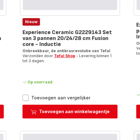
Nieuw
E
p
Experience Ceramic G2229143 Set
I
m
van 3 pannen 20/24/28 cm Fusion
core - Inductie
O
V
Onbreekbaar, de antikrasrevolutie van Tefal
to
Verzonden door
Tefal Shop
- Levering binnen 1
tot 3 dagen.
Op voorraad
Experience
Toevoegen aan vergelijker
Ceramic
G2229143
Toevoegen aan winkelwagentje
Set
van
3
nen
pannen