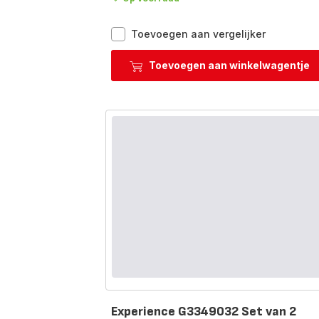
Ingenio
Toevoegen aan vergelijker
Préférenc
On
Toevoegen aan winkelwagentje
L9739102
Set
van
2
pannen
24/28
cm
+
afneemba
handgree
-
Inductie
Experience G3349032 Set van 2