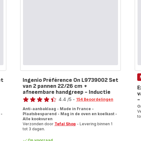
20/24/28
cm
Fusion
core
-
Inductie
et
Ingenio Préférence On L9739002 Set
van 2 pannen 22/26 cm +
E
afneembare handgreep - Inductie
v
Beoordeling
-
4.4
/5
-
154 Beoordelingen
ratings.4.4
O
Anti-aanbaklaag - Made in France -
V
 -
Plaatsbesparend - Mag in de oven en koelkast -
to
Alle kookvuren
Verzonden door
Tefal Shop
- Levering binnen 1
tot 3 dagen.
Op voorraad