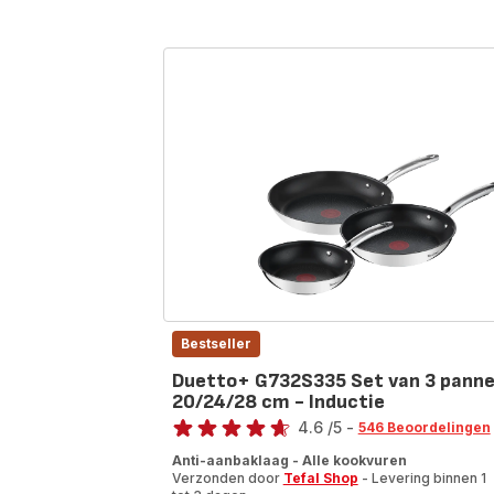
Bestseller
Duetto+ G732S335 Set van 3 pann
20/24/28 cm - Inductie
Beoordeling
4.6
/5
-
546 Beoordelingen
ratings.4.6
Anti-aanbaklaag - Alle kookvuren
Verzonden door
Tefal Shop
- Levering binnen 1