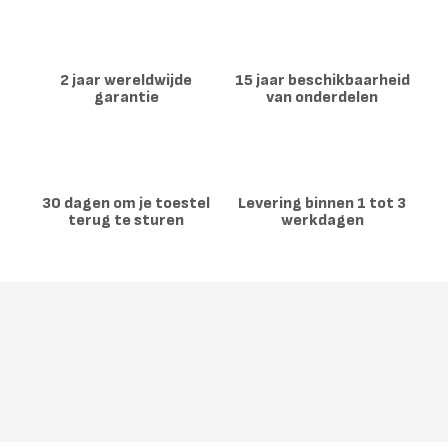
2 jaar wereldwijde
15 jaar beschikbaarheid
garantie
van onderdelen
30 dagen om je toestel
Levering binnen 1 tot 3
terug te sturen
werkdagen