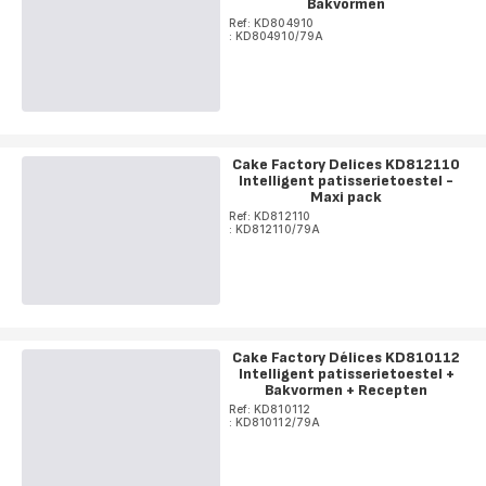
Bakvormen
Ref: KD804910
: KD804910/79A
Cake Factory Delices KD812110
Intelligent patisserietoestel -
Maxi pack
Ref: KD812110
: KD812110/79A
Cake Factory Délices KD810112
Intelligent patisserietoestel +
Bakvormen + Recepten
Ref: KD810112
: KD810112/79A