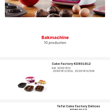
Bakmachine
10 producten
Cake Factory KD801812
Ref: KD801812
: KD801812/90A
,
KD801812/90B
Tefal Cake Factory Délices
KD810112