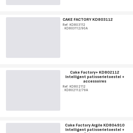
CAKE FACTORY KD803112
Ref: KD803112
: KD803112/90A
Cake Factory+ KD802112
Intelligent patisserietoestel +
accessoires
Ref: KD802112
: KD802112/79A
Cake Factory Argile KD804910
Intelligent patisserietoestel +