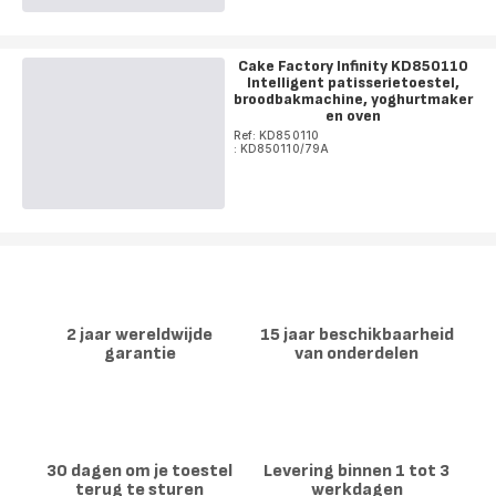
Cake Factory Infinity KD850110
Intelligent patisserietoestel,
broodbakmachine, yoghurtmaker
en oven
Ref: KD850110
: KD850110/79A
2 jaar wereldwijde
15 jaar beschikbaarheid
garantie
van onderdelen
30 dagen om je toestel
Levering binnen 1 tot 3
terug te sturen
werkdagen