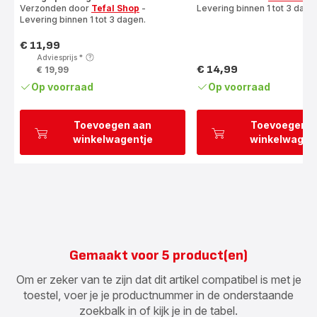
Verzonden door
Tefal Shop
-
Levering binnen 1 tot 3 dage
sterren
Levering binnen 1 tot 3 dagen.
(gemiddeld)
€ 11,99
Prijs
Adviesprijs
*
€ 14,99
€ 19,99
Prijs
Op voorraad
Op voorraad
Toevoegen aan
Toevoegen a
winkelwagentje
winkelwagen
Gemaakt voor 5 product(en)
Om er zeker van te zijn dat dit artikel compatibel is met je
toestel, voer je je productnummer in de onderstaande
zoekbalk in of kijk je in de tabel.