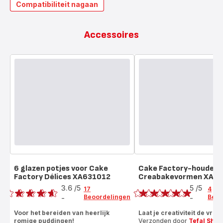
Compatibiliteit nagaan
Accessoires
6 glazen potjes voor Cake
Cake Factory-houder 
Factory Délices XA631012
Creabakevormen XA6
Beoordeling
Beoordeling
3.6
/5
5
/5
17
4
Beoordelingen
Beoo
-
-
ratings.3.6
Beoordeling
met
Voor het bereiden van heerlijk
Laat je creativiteit de vrije
romige puddingen!
Verzonden door
Tefal Shop
5