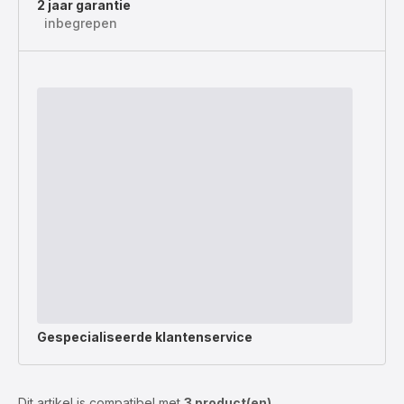
2 jaar garantie
inbegrepen
Gespecialiseerde
klantenservice
Dit artikel is compatibel met
3 product(en)