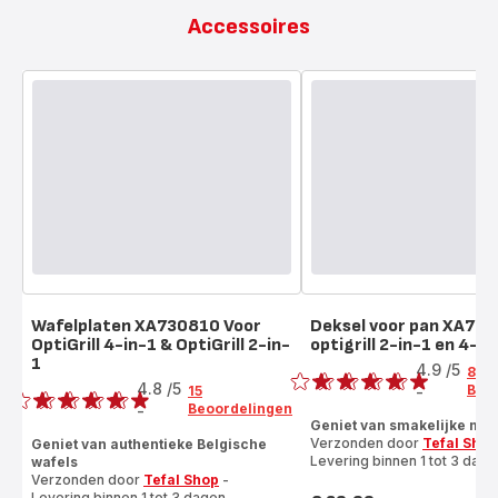
Accessoires
Wafelplaten XA730810 Voor
Deksel voor pan XA731
OptiGrill 4-in-1 & OptiGrill 2-in-
optigrill 2-in-1 en 4-in
Beoordeling
1
Beoordeling
4.9
/5
8
4.8
/5
Beo
15
-
ratings.4.9
Beoordelingen
-
ratings.4.8
Geniet van smakelijke maa
Verzonden door
Tefal Shop
Geniet van authentieke Belgische
Levering binnen 1 tot 3 dage
wafels
Verzonden door
Tefal Shop
-
Levering binnen 1 tot 3 dagen.