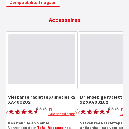
Compatibiliteit nagaan
Accessoires
Vierkante raclettepannetjes x2
Driehoekige raclettep
XA400202
x2 XA400102
Beoordeling
Beoordeling
4.5
/5
4.5
/5
11
11
Beoordelingen
Beoo
-
-
ratings.4.5
ratings.4.5
Kaasfondue à volonté!
Set van twee raclettepanne
Verzonden door
Tefal Accessoires
-
antiaanbaklaag voor een