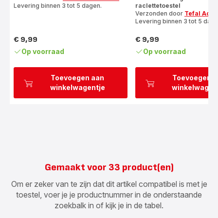
Levering binnen 3 tot 5 dagen.
raclettetoestel
Verzonden door
Tefal Acce
Levering binnen 3 tot 5 dage
€ 9,99
€ 9,99
Prijs
Prijs
Op voorraad
Op voorraad
Toevoegen aan
Toevoegen a
winkelwagentje
winkelwagen
Gemaakt voor 33 product(en)
Om er zeker van te zijn dat dit artikel compatibel is met je
toestel, voer je je productnummer in de onderstaande
zoekbalk in of kijk je in de tabel.