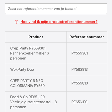
Hoe vind ik mijn productreferentienummer?
Product
Referentienummer
Crep'Party PY559301
Pannenkoekenmaker 6
PY559301
personen
WokParty Duo
PY582813
CREP'PARTY 6 NEO
PY559810
COLORMANIA PY559
Food & Co RE651JF0
Veelzijdig raclettetoestel - 8
RE651JF0
personen