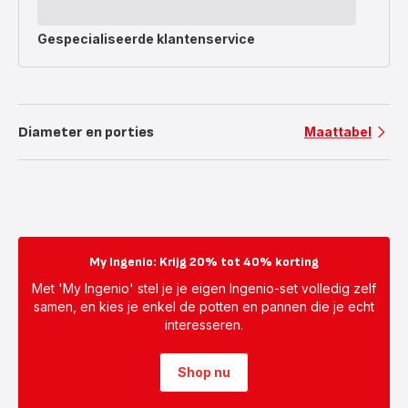
Gespecialiseerde
klantenservice
Diameter en porties
Maattabel
My Ingenio: Krijg 20% tot 40% korting
Met 'My Ingenio' stel je je eigen Ingenio-set volledig zelf
samen, en kies je enkel de potten en pannen die je echt
interesseren.
Shop nu