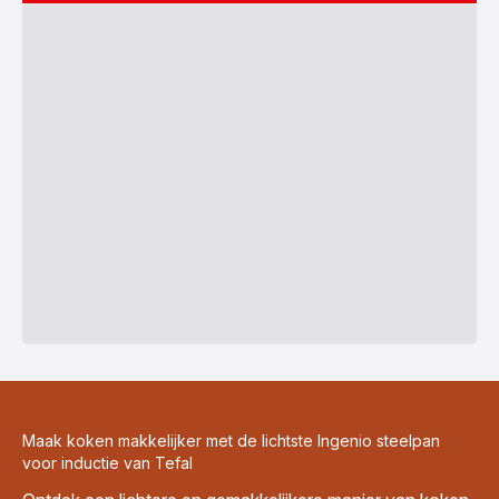
Maak koken makkelijker met de lichtste Ingenio steelpan
voor inductie van Tefal