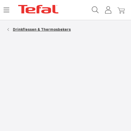
Tefal-
Open
Mijn
Mijn
startpagina
het
account
winke
menu
Drinkflessen & Thermosbekers