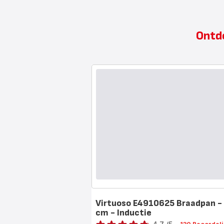
Ontde
Virtuoso E4910625 Braadpan -
cm - Inductie
Beoordeling