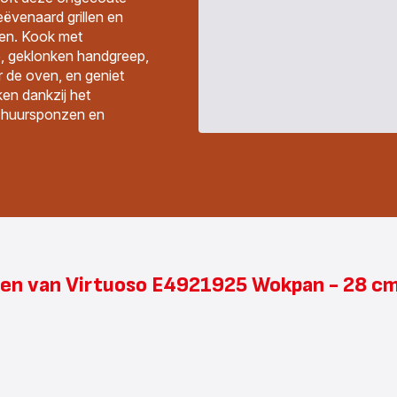
eëvenaard grillen en
ten. Kook met
e, geklonken handgreep,
r de oven, en geniet
n dankzij het
schuursponzen en
en van Virtuoso E4921925 Wokpan - 28 cm