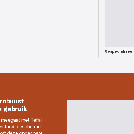
Gespecialisee
 robuust
s gebruik
g meegaat met Tefal
erstand, beschermd
looft deze ongecoate