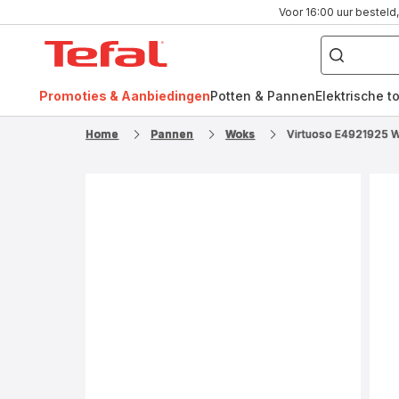
Voor 16:00 uur besteld,
Waar
bent
Tefal-
u
naar
startpagina
op
zoek?
Promoties & Aanbiedingen
Potten & Pannen
Elektrische t
FR
NL
Home
Pannen
Woks
Virtuoso E4921925 W