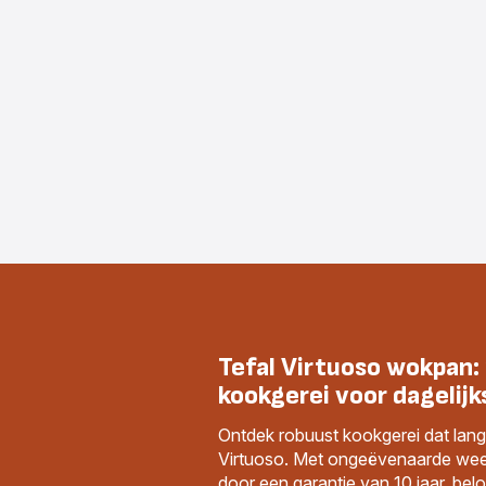
Tefal Virtuoso wokpan:
kookgerei voor dagelijk
Ontdek robuust kookgerei dat lan
Virtuoso. Met ongeëvenaarde we
door een garantie van 10 jaar, be