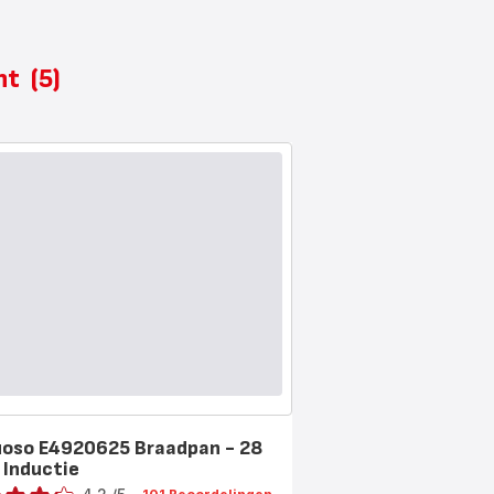
ent
(5)
uoso E4920625 Braadpan - 28
 Inductie
ling