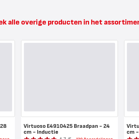
k alle overige producten in het assortim
 28
Virtuoso E4910425 Braadpan - 24
Virt
cm - Inductie
cm -
Beoordeling
Beoorde