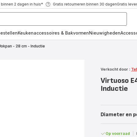
 binnen 2 dagen in huis*
Gratis retourneren binnen 30 dagen
Gratis leve
oestellen
Keukenaccessoires & Bakvormen
Nieuwigheden
Access
okpan - 28 cm - Inductie
Verkocht door :
Te
Virtuoso E
Inductie
Diameter en p
Op voorraad
|