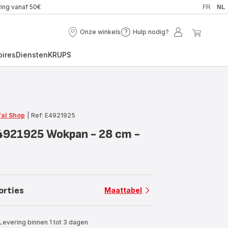
ring vanaf 50€
FR
NL
Onze winkels
Hulp nodig?
Onze
Hulp
Mijn
Mijn
winkels
nodig?
account
winkel
oires
Diensten
KRUPS
fal Shop
|
Ref: E4921925
4921925 Wokpan - 28 cm -
orties
Maattabel
Levering binnen 1 tot 3 dagen