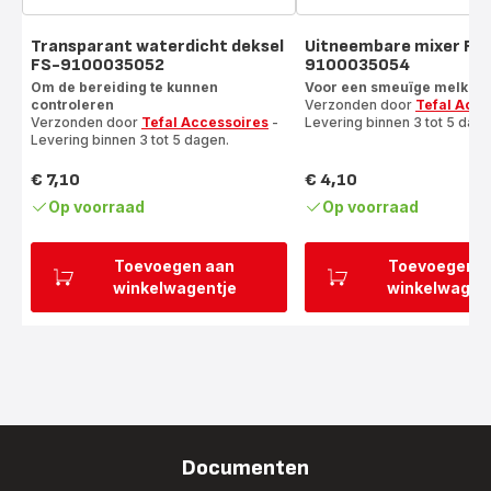
Transparant waterdicht deksel
Uitneembare mixer FS
FS-9100035052
9100035054
Om de bereiding te kunnen
Voor een smeuïge melk
controleren
Verzonden door
Tefal Acce
Verzonden door
Tefal Accessoires
-
Levering binnen 3 tot 5 dage
Levering binnen 3 tot 5 dagen.
€ 7,10
€ 4,10
Prijs
Prijs
Op voorraad
Op voorraad
Toevoegen aan
Toevoegen a
winkelwagentje
winkelwagen
Documenten