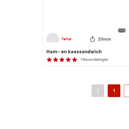
20min
Tefal
Ham- en kaassandwich
1 Beoordelingen
Beoordeling
met
5
sterren
(gemiddeld)
1
navigation.pag
-
navigat