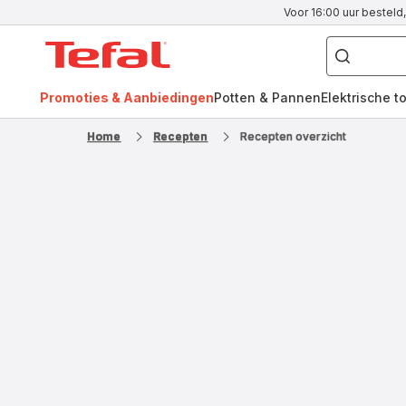
Voor 16:00 uur besteld,
Waar
bent
Tefal-
u
naar
startpagina
op
zoek?
Promoties & Aanbiedingen
Potten & Pannen
Elektrische t
FR
NL
Home
Recepten
Recepten overzicht