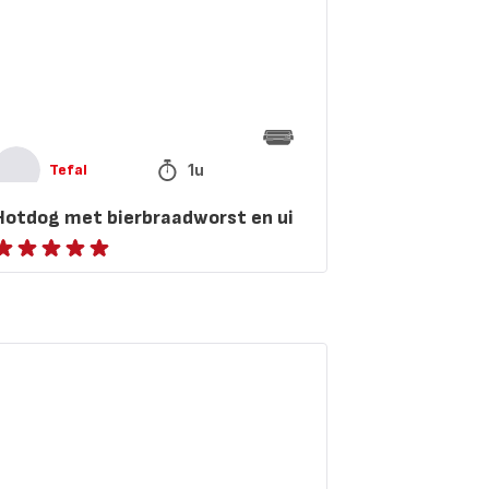
1u
Tefal
Hotdog met bierbraadworst en ui
eoordeling
met
5
terren
aliaanse
gemiddeld)
uimeltaart
t
ocolade