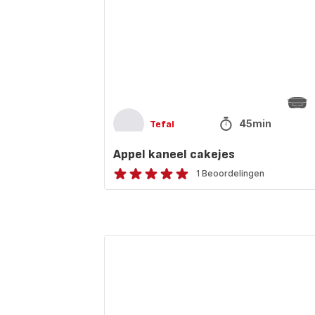
45min
Tefal
Appel kaneel cakejes
1 Beoordelingen
Beoordeling
met
5
sterren
Tiramisu-
(gemiddeld)
cupcakes