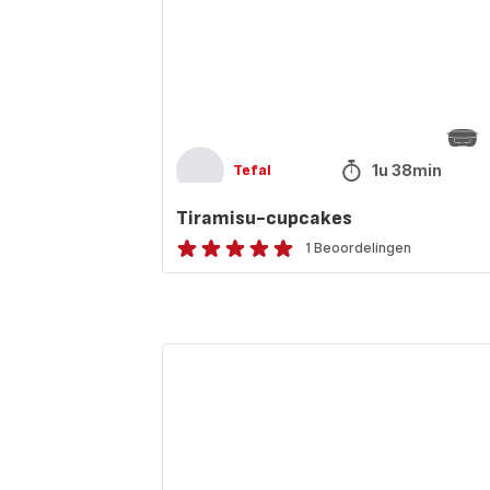
1u 38min
Tefal
Tiramisu-cupcakes
1 Beoordelingen
Beoordeling
met
5
sterren
Ham-
(gemiddeld)
en
kaassandwich