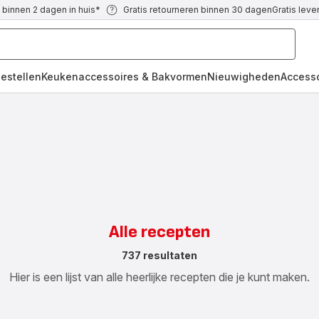
 binnen 2 dagen in huis*
Gratis retourneren binnen 30 dagen
Gratis leve
oestellen
Keukenaccessoires & Bakvormen
Nieuwigheden
Access
Alle recepten
737 resultaten
Hier is een lijst van alle heerlijke recepten die je kunt maken.