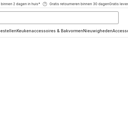
 binnen 2 dagen in huis*
Gratis retourneren binnen 30 dagen
Gratis leve
oestellen
Keukenaccessoires & Bakvormen
Nieuwigheden
Access