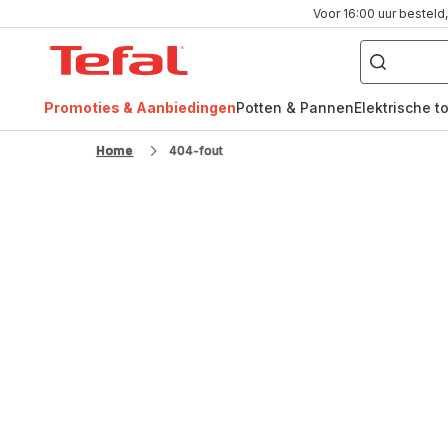
Voor 16:00 uur besteld,
Waar
bent
Tefal-
u
naar
startpagina
op
zoek?
Promoties & Aanbiedingen
Potten & Pannen
Elektrische t
FR
NL
Home
404-fout