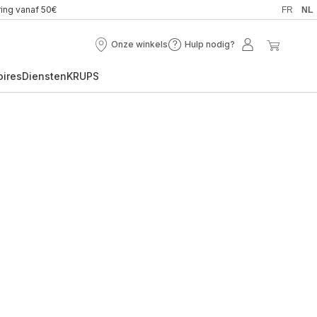
ring vanaf 50€
FR
NL
Onze winkels
Hulp nodig?
Onze
Hulp
Mijn
Mijn
winkels
nodig?
account
winkel
oires
Diensten
KRUPS