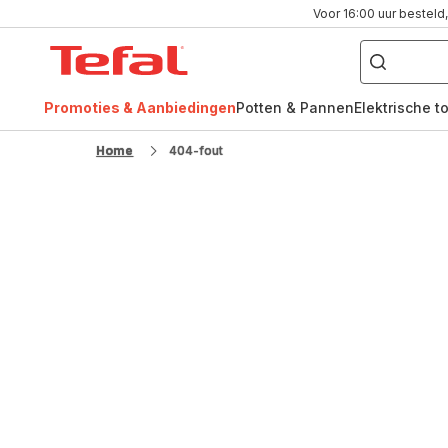
Voor 16:00 uur besteld,
Waar
bent
Tefal-
u
naar
startpagina
op
zoek?
Promoties & Aanbiedingen
Potten & Pannen
Elektrische t
FR
NL
Home
404-fout