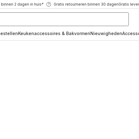
 binnen 2 dagen in huis*
Gratis retourneren binnen 30 dagen
Gratis leve
oestellen
Keukenaccessoires & Bakvormen
Nieuwigheden
Access