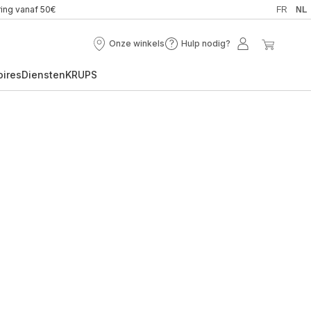
ring vanaf 50€
FR
NL
Onze winkels
Hulp nodig?
Onze
Hulp
Mijn
Mijn
winkels
nodig?
account
winkel
oires
Diensten
KRUPS