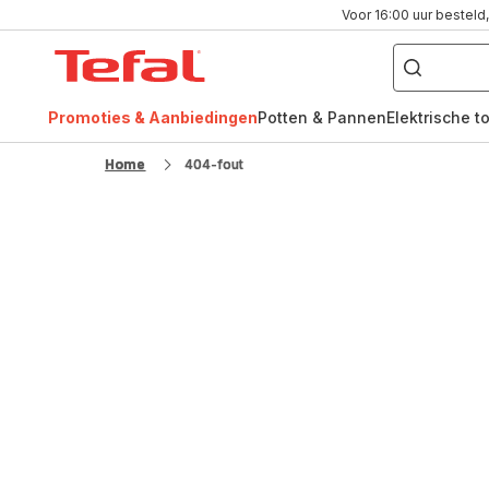
Voor 16:00 uur besteld,
Waar
bent
Tefal-
u
naar
startpagina
op
zoek?
Promoties & Aanbiedingen
Potten & Pannen
Elektrische t
FR
NL
Home
404-fout