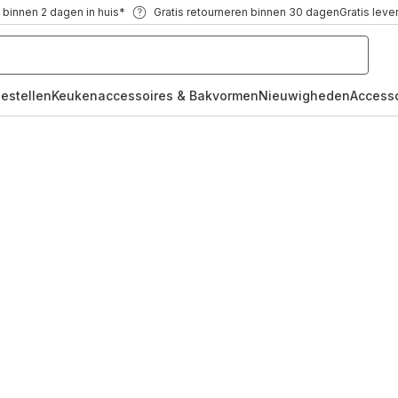
 binnen 2 dagen in huis*
Gratis retourneren binnen 30 dagen
Gratis leve
oestellen
Keukenaccessoires & Bakvormen
Nieuwigheden
Access