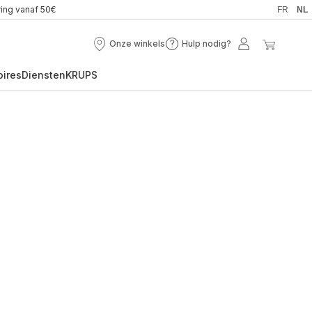
ring vanaf 50€
FR
NL
Onze winkels
Hulp nodig?
Onze
Hulp
Mijn
Mijn
winkels
nodig?
account
winkel
oires
Diensten
KRUPS