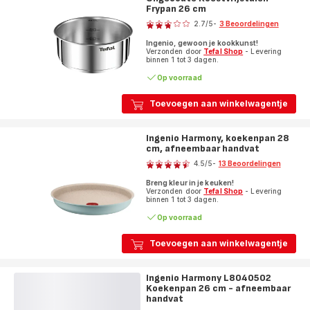
Frypan 26 cm
Beoordeling
2.7
/5
-
3 Beoordelingen
ratings.2.7
Ingenio, gewoon je kookkunst!
Verzonden door
Tefal Shop
- Levering
binnen 1 tot 3 dagen.
Op voorraad
Toevoegen aan winkelwagentje
Ingenio Harmony, koekenpan 28
cm, afneembaar handvat
Beoordeling
4.5
/5
-
13 Beoordelingen
ratings.4.5
Breng kleur in je keuken!
Verzonden door
Tefal Shop
- Levering
binnen 1 tot 3 dagen.
Op voorraad
Toevoegen aan winkelwagentje
Ingenio Harmony L8040502
Koekenpan 26 cm - afneembaar
handvat
Beoordeling