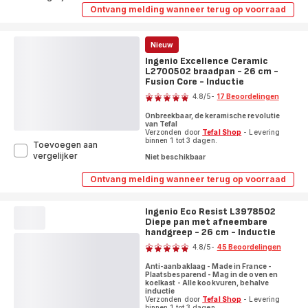
Préférence
Ontvang melding wanneer terug op voorraad
Ingenio
On
Préférence
L9733502
On
Pan
L9733502
Nieuw
met
Pan
Ingenio Excellence Ceramic
met
afneembare
L2700502 braadpan - 26 cm -
afneembare
handgreep
handgreep
Fusion Core - Inductie
Beoordeling
-
-
24
4.8
/5
-
17 Beoordelingen
24
cm
ratings.4.8
cm
-
Onbreekbaar, de keramische revolutie
-
van Tefal
Inductie
Inductie
Verzonden door
Tefal Shop
- Levering
binnen 1 tot 3 dagen.
Toevoegen aan
Ingenio
vergelijker
Niet beschikbaar
Excellence
Ceramic
Ontvang melding wanneer terug op voorraad
Ingenio
L2700502
Excellence
braadpan
Ceramic
-
Ingenio Eco Resist L3978502
L2700502
Diepe pan met afneembare
26
braadpan
-
handgreep - 26 cm - Inductie
cm
Beoordeling
26
-
4.8
/5
-
45 Beoordelingen
cm
Fusion
ratings.4.8
-
Core
Anti-aanbaklaag - Made in France -
Fusion
Plaatsbesparend - Mag in de oven en
-
Core
koelkast - Alle kookvuren, behalve
Inductie
-
inductie
Inductie
Verzonden door
Tefal Shop
- Levering
binnen 1 tot 3 dagen.