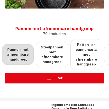
Pannen met afneembare handgreep
70 producten
Potten- en
Steelpannen
Pannen met
pannensets
met
afneembare
met
afneembare
handgreep
afneembare
handgreep
handgreep
Filter
Ingenio Emotion L8962853
Ongecoate Roestvrijstalen