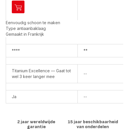
Toevoegen
aan
winkelwagentje
Eenvoudig schoon te maken
Ingenio
Type antiaanbaklaag
Préférence
Gemaakt in Frankrijk
On
L9720602
Pan
****
**
met
afneembare
handgreep
Titanium Excellence — Gaat tot
-
Niet
--
wel 3 keer langer mee
28
beschikbaar
cm
-
Inductie
Niet
Ja
--
beschikbaar
2 jaar wereldwijde
15 jaar beschikbaarheid
garantie
van onderdelen