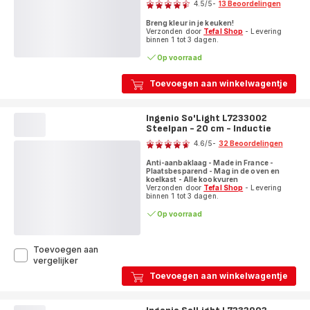
4.5
/5
-
13 Beoordelingen
ratings.4.5
Breng kleur in je keuken!
Verzonden door
Tefal Shop
- Levering
binnen 1 tot 3 dagen.
Op voorraad
Toevoegen aan winkelwagentje
Ingenio So'Light L7233002
Steelpan - 20 cm - Inductie
Beoordeling
4.6
/5
-
32 Beoordelingen
ratings.4.6
Anti-aanbaklaag - Made in France -
Plaatsbesparend - Mag in de oven en
koelkast - Alle kookvuren
Verzonden door
Tefal Shop
- Levering
binnen 1 tot 3 dagen.
Op voorraad
Toevoegen aan
Ingenio
vergelijker
So'Light
Toevoegen aan winkelwagentje
L7233002
Steelpan
-