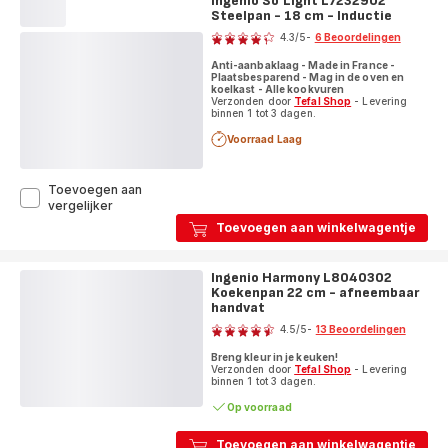
Ingenio So'Light L7232902
20
Steelpan - 18 cm - Inductie
Beoordeling
cm
4.3
/5
-
6 Beoordelingen
-
ratings.4.3
Inductie
Anti-aanbaklaag - Made in France -
Plaatsbesparend - Mag in de oven en
koelkast - Alle kookvuren
Verzonden door
Tefal Shop
- Levering
binnen 1 tot 3 dagen.
Voorraad Laag
Toevoegen aan
Ingenio
vergelijker
So'Light
Toevoegen aan winkelwagentje
L7232902
Steelpan
-
Ingenio Harmony L8040302
18
Koekenpan 22 cm - afneembaar
cm
handvat
Beoordeling
-
4.5
/5
-
13 Beoordelingen
Inductie
ratings.4.5
Breng kleur in je keuken!
Verzonden door
Tefal Shop
- Levering
binnen 1 tot 3 dagen.
Op voorraad
Toevoegen aan winkelwagentje