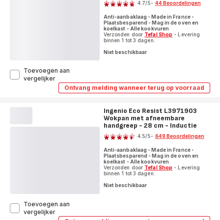
4.7
/5
-
44 Beoordelingen
-
26cm
ratings.4.7
26cm
-
Anti-aanbaklaag - Made in France -
-
Inductie
Plaatsbesparend - Mag in de oven en
Inductie
koelkast - Alle kookvuren
Verzonden door
Tefal Shop
- Levering
binnen 1 tot 3 dagen.
Niet beschikbaar
Toevoegen aan
Ingenio
vergelijker
Unlimited
Ontvang melding wanneer terug op voorraad
Ingenio
L7633502
Unlimited
Sauteerpan
L7633502
met
Ingenio Eco Resist L3971903
Sauteerpan
afneembare
Wokpan met afneembare
met
afneembare
handgreep
handgreep - 28 cm - Inductie
Beoordeling
handgreep
-
4.5
/5
-
649 Beoordelingen
-
24
ratings.4.5
24
cm
Anti-aanbaklaag - Made in France -
cm
-
Plaatsbesparend - Mag in de oven en
-
koelkast - Alle kookvuren
Inductie
Inductie
Verzonden door
Tefal Shop
- Levering
binnen 1 tot 3 dagen.
Niet beschikbaar
Toevoegen aan
Ingenio
vergelijker
Eco