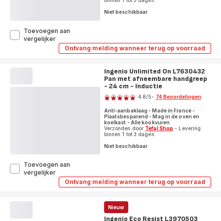
binnen 1 tot 3 dagen.
Niet beschikbaar
Toevoegen aan
Ingenio
vergelijker
Renew
Ontvang melding wanneer terug op voorraad
Ingenio
On
Renew
L2600602
On
Keramische
Ingenio Unlimited On L7630432
L2600602
pan
Pan met afneembare handgreep
Keramische
pan
met
- 24 cm - Inductie
Beoordeling
met
afneembare
4.8
/5
-
74 Beoordelingen
afneembare
handgreep
ratings.4.8
handgreep
-
Anti-aanbaklaag - Made in France -
-
28 cm
Plaatsbesparend - Mag in de oven en
28 cm
koelkast - Alle kookvuren
-
-
Verzonden door
Tefal Shop
- Levering
Inductie
Inductie
binnen 1 tot 3 dagen.
Niet beschikbaar
Toevoegen aan
Ingenio
vergelijker
Unlimited
Ontvang melding wanneer terug op voorraad
Ingenio
On
Unlimited
L7630432
On
Pan
L7630432
Nieuw
met
Pan
Ingenio Eco Resist L3970503
met
afneembare