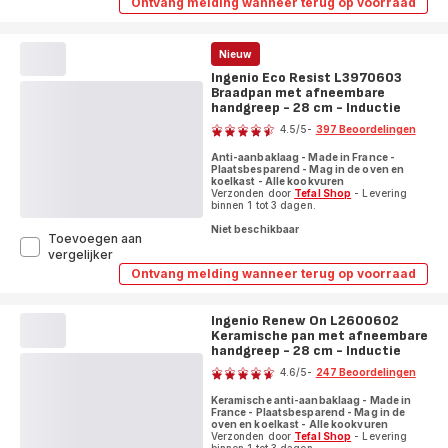
Ontvang melding wanneer terug op voorraad
Ingenio
Resist
Eco
L3971903
Resist
Wokpan
L3971903
Nieuw
met
Wokpan
Ingenio Eco Resist L3970603
met
afneembare
Braadpan met afneembare
afneembare
handgreep
handgreep
handgreep - 28 cm - Inductie
Beoordeling
-
-
28
4.5
/5
-
397 Beoordelingen
28
cm
ratings.4.5
cm
-
Anti-aanbaklaag - Made in France -
-
Plaatsbesparend - Mag in de oven en
Inductie
Inductie
koelkast - Alle kookvuren
Verzonden door
Tefal Shop
- Levering
binnen 1 tot 3 dagen.
Niet beschikbaar
Toevoegen aan
Ingenio
vergelijker
Eco
Ontvang melding wanneer terug op voorraad
Ingenio
Resist
Eco
L3970603
Resist
Braadpan
Ingenio Renew On L2600602
L3970603
met
Keramische pan met afneembare
Braadpan
met
afneembare
handgreep - 28 cm - Inductie
Beoordeling
afneembare
handgreep
4.6
/5
-
247 Beoordelingen
handgreep
-
ratings.4.6
-
28
Keramische anti-aanbaklaag - Made in
28
cm
France - Plaatsbesparend - Mag in de
cm
oven en koelkast - Alle kookvuren
-
-
Verzonden door
Tefal Shop
- Levering
Inductie
Inductie