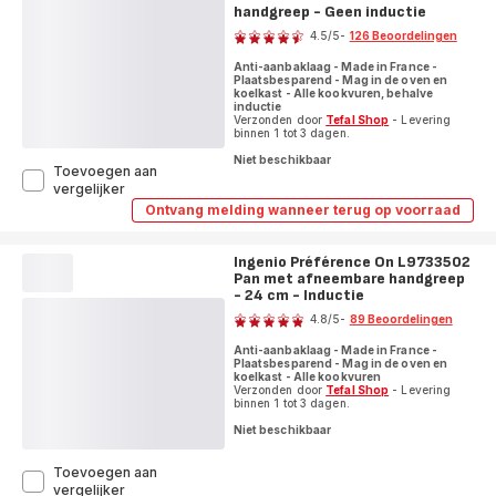
braadpannen
handgreep - Geen inductie
22/28cm
Beoordeling
22/28cm
+
4.5
/5
-
126 Beoordelingen
+
afneembare
ratings.4.5
afneembare
handgreep
Anti-aanbaklaag - Made in France -
handgreep
Plaatsbesparend - Mag in de oven en
-
-
koelkast - Alle kookvuren, behalve
Inductie
Inductie
inductie
Verzonden door
Tefal Shop
- Levering
binnen 1 tot 3 dagen.
Niet beschikbaar
Toevoegen aan
Ingenio
vergelijker
Easy
Ontvang melding wanneer terug op voorraad
Ingenio
Cook
Easy
'N
Cook
Clean
Ingenio Préférence On L9733502
'N
L1549013
Pan met afneembare handgreep
Clean
L1549013
Set
- 24 cm - Inductie
Beoordeling
Set
van
4.8
/5
-
89 Beoordelingen
van
2
ratings.4.8
2
pannen
Anti-aanbaklaag - Made in France -
pannen
22/26
Plaatsbesparend - Mag in de oven en
22/26
koelkast - Alle kookvuren
cm
cm
Verzonden door
Tefal Shop
- Levering
+
+
binnen 1 tot 3 dagen.
afneembare
afneembare
Niet beschikbaar
handgreep
handgreep
-
-
Geen
Geen
Toevoegen aan
inductie
Ingenio
inductie
vergelijker