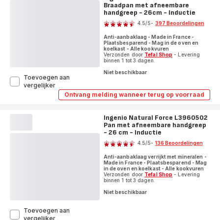
Braadpan met afneembare
afneembare
handgreep
handgreep
handgreep - 26cm - Inductie
Beoordeling
-
-
24
4.5
/5
-
397 Beoordelingen
24
cm
ratings.4.5
cm
-
Anti-aanbaklaag - Made in France -
-
Plaatsbesparend - Mag in de oven en
Inductie
Inductie
koelkast - Alle kookvuren
Verzonden door
Tefal Shop
- Levering
binnen 1 tot 3 dagen.
Niet beschikbaar
Toevoegen aan
Ingenio
vergelijker
Eco
Ontvang melding wanneer terug op voorraad
Ingenio
Resist
Eco
L3970503
Resist
Braadpan
Ingenio Natural Force L3960502
L3970503
met
Pan met afneembare handgreep
Braadpan
met
afneembare
- 26 cm - Inductie
Beoordeling
afneembare
handgreep
4.5
/5
-
136 Beoordelingen
handgreep
-
ratings.4.5
-
26cm
Anti-aanbaklaag verrijkt met mineralen -
26cm
-
Made in France - Plaatsbesparend - Mag
-
in de oven en koelkast - Alle kookvuren
Inductie
Inductie
Verzonden door
Tefal Shop
- Levering
binnen 1 tot 3 dagen.
Niet beschikbaar
Toevoegen aan
Ingenio
vergelijker