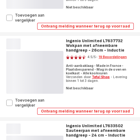
Niet beschikbaar
Toevoegen aan
Ingenio
vergelijker
Eco
Ontvang melding wanneer terug op voorraad
Ingenio
Resist
Eco
L3978502
Resist
Diepe
Ingenio Unlimited L7637732
L3978502
pan
Wokpan met afneembare
Diepe
pan
met
handgreep - 26cm - Inductie
Beoordeling
met
afneembare
4.5
/5
-
19 Beoordelingen
afneembare
handgreep
ratings.4.5
handgreep
-
Anti-aanbaklaag - Made in France -
-
26
Plaatsbesparend - Mag in de oven en
26
koelkast - Alle kookvuren
cm
cm
Verzonden door
Tefal Shop
- Levering
-
-
binnen 1 tot 3 dagen.
Inductie
Inductie
Niet beschikbaar
Toevoegen aan
Ingenio
vergelijker
Unlimited
Ontvang melding wanneer terug op voorraad
Ingenio
L7637732
Unlimited
Wokpan
L7637732
met
Ingenio Unlimited L7633502
Wokpan
afneembare
Sauteerpan met afneembare
met
afneembare
handgreep
handgreep - 24 cm - Inductie
Beoordeling
handgreep
-