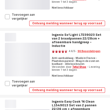
binnen 1 tot 3 dagen.
Niet beschikbaar
Toevoegen aan
Ingenio
vergelijker
So'Light
Ontvang melding wanneer terug op voorraad
Ingenio
L7239223
So'Light
12-
L7239223
delige
Ingenio So'Light L7239023 Set
12-
set
van 2 braadpannen 22/28cm +
delige
set
-
afneembare handgreep -
-
Inductie
Inductie
Beoordeling
Inductie
4.6
/5
-
96 Beoordelingen
ratings.4.6
Anti-aanbaklaag - Made in France -
Plaatsbesparend - Mag in de oven en
koelkast - Alle kookvuren
Verzonden door
Tefal Shop
- Levering
binnen 1 tot 3 dagen.
Niet beschikbaar
Toevoegen aan
Ingenio
vergelijker
So'Light
Ontvang melding wanneer terug op voorraad
Ingenio
L7239023
So'Light
Set
L7239023
van
Ingenio Easy Cook 'N Clean
Set
2
L1549013 Set van 2 pannen
van
2
braadpannen
22/26 cm + afneembare