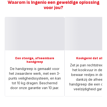
Waarom is Ingenio een geweldige oplossing
Inductie
Inductie
voor jou?
Een stevige, afneembare
Kookgerei dat alles
handgreep
Zet je pan rechtstreek
De handgreep is gemaakt voor
het kookvuur in de o
het zwaardere werk, met een 3-
bewaar restjes in de k
punts veiligheidssysteem, en kan
dankzij de afneem
tot 10 kg dragen. Beschermd
handgreep die een on
door onze garantie van 10 jaar.
veelzijdigheid garan