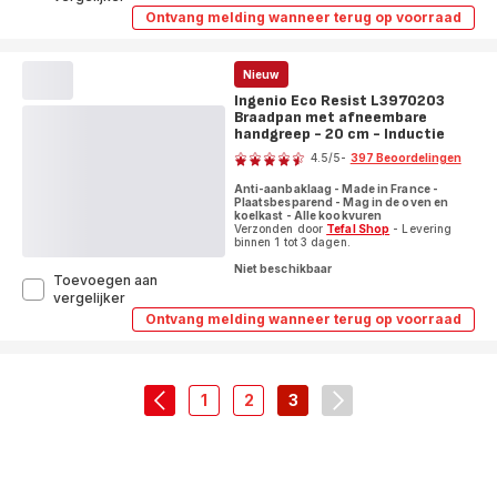
Natural
Ontvang melding wanneer terug op voorraad
Ingenio
Force
Natural
L3960502
Force
Pan
L3960502
Nieuw
met
Pan
Ingenio Eco Resist L3970203
met
afneembare
Braadpan met afneembare
afneembare
handgreep
handgreep
handgreep - 20 cm - Inductie
Beoordeling
-
-
26
4.5
/5
-
397 Beoordelingen
26
cm
ratings.4.5
cm
-
Anti-aanbaklaag - Made in France -
-
Plaatsbesparend - Mag in de oven en
Inductie
Inductie
koelkast - Alle kookvuren
Verzonden door
Tefal Shop
- Levering
binnen 1 tot 3 dagen.
Niet beschikbaar
Toevoegen aan
Ingenio
vergelijker
Eco
Ontvang melding wanneer terug op voorraad
Ingenio
Resist
Eco
L3970203
Resist
Braadpan
L3970203
met
Braadpan
1
2
3
met
afneembare
navigation.pagination.actions.prev
-
-
-
navigation.paginati
afneembare
handgreep
navigation.pagination.a11y.page
navigation.pagination.a11y.pag
navigation.pagination.a11
handgreep
-
-
20
20
cm
cm
-
-