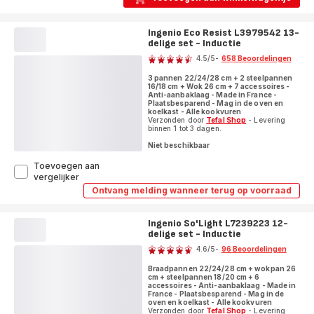
Ingenio Eco Resist L3979542 13-
delige set - Inductie
Beoordeling
4.5
/5
-
658 Beoordelingen
ratings.4.5
3 pannen 22/24/28 cm + 2 steelpannen
16/18 cm + Wok 26 cm + 7 accessoires -
Anti-aanbaklaag - Made in France -
Plaatsbesparend - Mag in de oven en
koelkast - Alle kookvuren
Verzonden door
Tefal Shop
- Levering
binnen 1 tot 3 dagen.
Niet beschikbaar
Toevoegen aan
Ingenio
vergelijker
Eco
Ontvang melding wanneer terug op voorraad
Ingenio
Resist
Eco
L3979542
Resist
13-
Ingenio So'Light L7239223 12-
L3979542
delige
delige set - Inductie
13-
Beoordeling
delige
set
4.6
/5
-
96 Beoordelingen
set
-
ratings.4.6
-
Inductie
Braadpannen 22/24/28 cm + wokpan 26
Inductie
cm + steelpannen 18/20 cm + 6
accessoires - Anti-aanbaklaag - Made in
France - Plaatsbesparend - Mag in de
oven en koelkast - Alle kookvuren
Verzonden door
Tefal Shop
- Levering