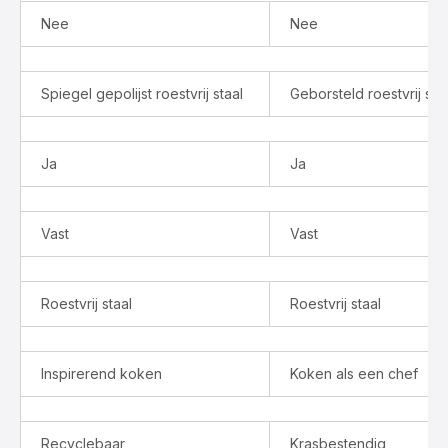
Nee
Nee
Spiegel gepolijst roestvrij staal
Geborsteld roestvrij sta
Ja
Ja
Vast
Vast
Roestvrij staal
Roestvrij staal
Inspirerend koken
Koken als een chef
Recyclebaar
Krasbestendig