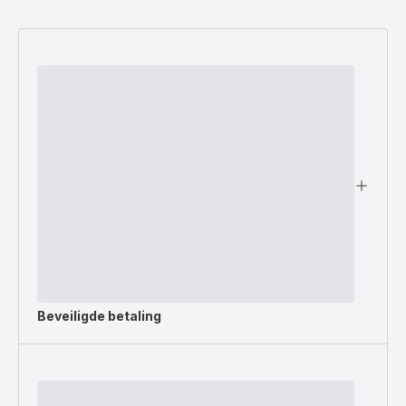
Wokpan
28
cm
-
Inductie
Beveiligde betaling