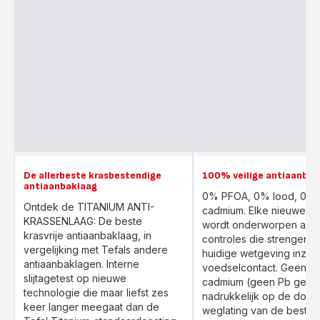
De allerbeste krasbestendige
100% veilige antiaanbak
antiaanbaklaag
0% PFOA, 0% lood, 0%
Ontdek de TITANIUM ANTI-
cadmium. Elke nieuwe r
KRASSENLAAG: De beste
wordt onderworpen aan
krasvrije antiaanbaklaag, in
controles die strenger zi
vergelijking met Tefals andere
huidige wetgeving inzak
antiaanbaklagen. Interne
voedselcontact. Geen l
slijtagetest op nieuwe
cadmium (geen Pb geen 
technologie die maar liefst zes
nadrukkelijk op de doel
keer langer meegaat dan de
weglating van de besta