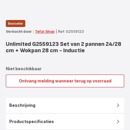
Bestseller
Verkocht door :
Tefal Shop
|
Ref: G2559123
Unlimited G2559123 Set van 2 pannen 24/28
cm + Wokpan 28 cm - Inductie
Niet beschikbaar
Ontvang melding wanneer terug op voorraad
Unlimited
G2559123
Set
van
Beschrijving
2
pannen
24/28
Productspecificaties
cm
+