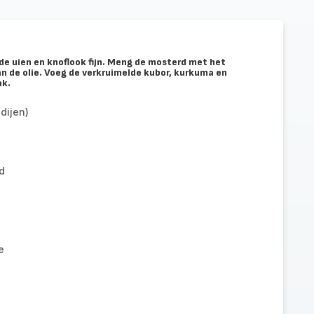
k de uien en knoflook fijn. Meng de mosterd met het
n de olie. Voeg de verkruimelde kubor, kurkuma en
ak.
dijen)
d
e