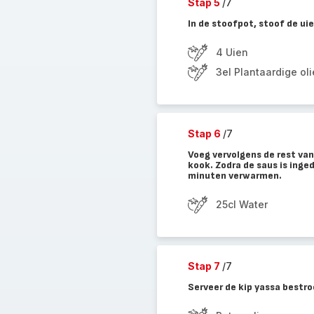
Stap 5
/7
In de stoofpot, stoof de ui
4 Uien
3el Plantaardige oli
Stap 6
/7
Voeg vervolgens de rest van
kook. Zodra de saus is ing
minuten verwarmen.
25cl Water
Stap 7
/7
Serveer de kip yassa bestroo