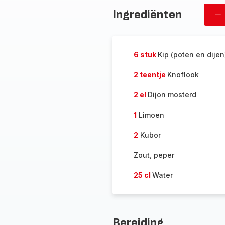
Ingrediënten
pe
ve
6 stuk
Kip (poten en dijen
2 teentje
Knoflook
2 el
Dijon mosterd
1
Limoen
2
Kubor
Zout, peper
25 cl
Water
Bereiding