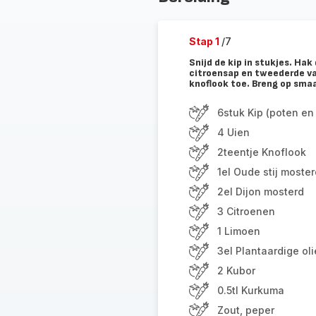
Stap 1
/7
Snijd de kip in stukjes. Ha
citroensap en tweederde va
knoflook toe. Breng op sma
6stuk Kip (poten en 
4 Uien
2teentje Knoflook
1el Oude stij moster
2el Dijon mosterd
3 Citroenen
1 Limoen
3el Plantaardige oli
2 Kubor
0.5tl Kurkuma
Zout, peper