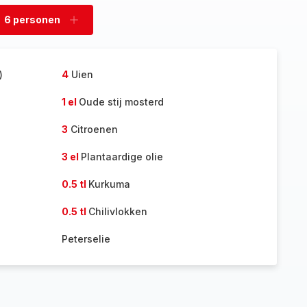
6 personen
rsonen
personen
rwijderen
toevoegen
)
4
Uien
1 el
Oude stij mosterd
3
Citroenen
3 el
Plantaardige olie
0.5 tl
Kurkuma
0.5 tl
Chilivlokken
Peterselie