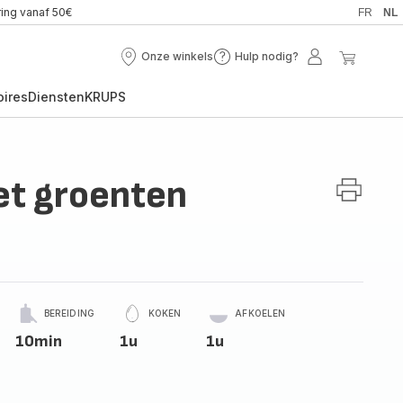
ring vanaf 50€
FR
NL
Onze winkels
Hulp nodig?
Onze
Hulp
Mijn
Mijn
winkels
nodig?
account
winkel
oires
Diensten
KRUPS
et groenten
BEREIDING
KOKEN
AFKOELEN
10min
1u
1u