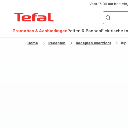
Voor 16:00 uur besteld,
Waar
bent
Tefal-
u
naar
startpagina
op
zoek?
Promoties & Aanbiedingen
Potten & Pannen
Elektrische t
FR
NL
Home
Recepten
Recepten overzicht
Kip