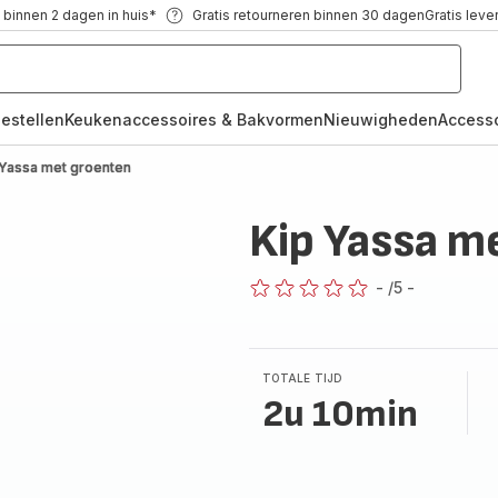
 binnen 2 dagen in huis*
Gratis retourneren binnen 30 dagen
Gratis leve
oestellen
Keukenaccessoires & Bakvormen
Nieuwigheden
Access
 Yassa met groenten
Kip Yassa m
-
/5
-
ratings.0
TOTALE TIJD
2u 10min