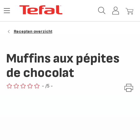
Tefal-
Open
Mijn
Mijn
startpagina
het
account
winke
menu
Recepten overzicht
Muffins aux pépites
de chocolat
-
/5
-
ratings.0