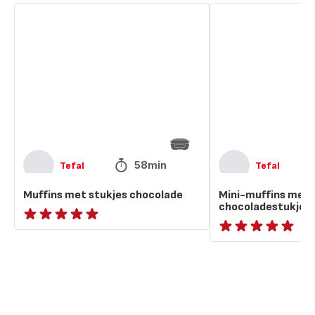
Muffins
Mini-
met
muffins
stukjes
met
chocolade
banaan
en
chocoladestukjes
58min
Tefal
Tefal
Muffins met stukjes chocolade
Mini-muffins met 
chocoladestukjes
ratings.NaN
ratings.NaN