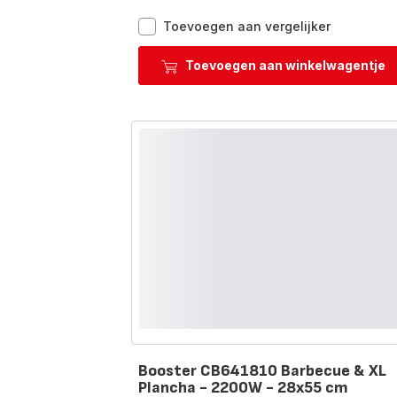
Crep'Party
Toevoegen aan vergelijker
PY3229F0
–
Toevoegen aan winkelwagentje
Pannekoe
-
2
grote
afneemba
pannekoek
Booster CB641810 Barbecue & XL
Plancha - 2200W - 28x55 cm
Beoordeling