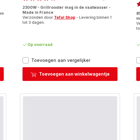
ratings.4.2
2300W - Grillrooster mag in de vaatwasser -
ra
Made in France
en
8
Verzonden door
Tefal Shop
- Levering binnen 1
m
tot 3 dagen.
V
to
Op voorraad
EasyGrill
Toevoegen aan vergelijker
BG90D814
Barbecue
Toevoegen aan winkelwagentje