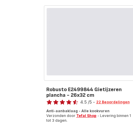
BG930812
Barbecue
&
Plancha
-
2100W
-
23x37
cm
Robusto E2499844 Gietijzeren
plancha - 26x32 cm
Beoordeling
4.5
/5
-
22 Beoordelingen
ratings.4.5
Anti-aanbaklaag - Alle kookvuren
Verzonden door
Tefal Shop
- Levering binnen 1
tot 3 dagen.