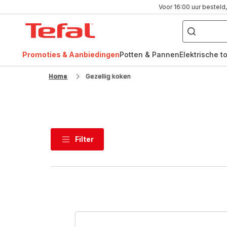
Voor 16:00 uur besteld,
Waar
bent
Tefal-
u
naar
startpagina
op
zoek?
Promoties & Aanbiedingen
Potten & Pannen
Elektrische t
FR
NL
Home
Gezellig koken
Filter