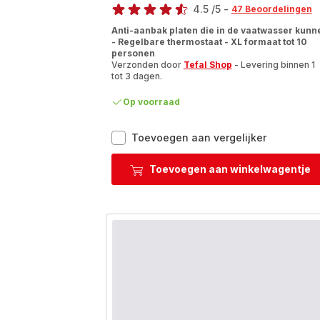
4.5
/5
-
47 Beoordelingen
ratings.4.5
Anti-aanbak platen die in de vaatwasser kunn
- Regelbare thermostaat - XL formaat tot 10
personen
Verzonden door
Tefal Shop
- Levering binnen 1
tot 3 dagen.
Op voorraad
Booster
Toevoegen aan vergelijker
CB641810
Barbecue
Toevoegen aan winkelwagentje
&
XL
Plancha
-
2200W
-
28x55
cm