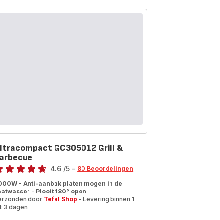
en
CRÊPES'PARTY-
Rood
ltracompact GC305012 Grill &
arbecue
oordeling
4.6
/5
-
80 Beoordelingen
tings.4.6
000W - Anti-aanbak platen mogen in de
aatwasser - Plooit 180° open
erzonden door
Tefal Shop
- Levering binnen 1
t 3 dagen.