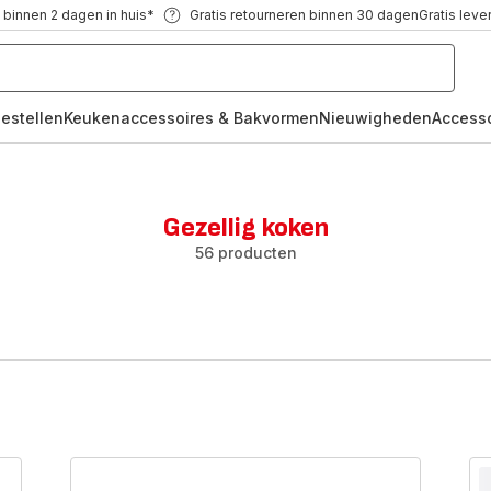
 binnen 2 dagen in huis*
Gratis retourneren binnen 30 dagen
Gratis leve
oestellen
Keukenaccessoires & Bakvormen
Nieuwigheden
Access
Gezellig koken
56 producten