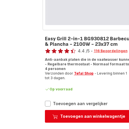
Easy Grill 2-in-1 BG930812 Barbec
& Plancha - 2100W - 23x37 cm
Beoordeling
4.4
/5
-
116 Beoordelingen
ratings.4.4
Anti-aanbak platen die in de vaatwasser kunn
- Regelbare thermostaat - Normaal formaat to
4 personen
Verzonden door
Tefal Shop
- Levering binnen 1
tot 3 dagen.
Op voorraad
Easy
Toevoegen aan vergelijker
Grill
2-
Toevoegen aan winkelwagentje
in-
1