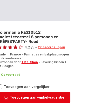
olormania RE310512
aclettetoestel 8 personen en
RÊPES'PARTY- Rood
oordeling
4.2
/5
-
27 Beoordelingen
tings.4.2
ade in France - Pannetjes en bakplaat mogen
n de vaatwasser
erzonden door
Tefal Shop
- Levering binnen 1
t 3 dagen.
Op voorraad
Colormania
Toevoegen aan vergelijker
RE310512
Raclettetoestel
Toevoegen aan winkelwagentje
8
personen