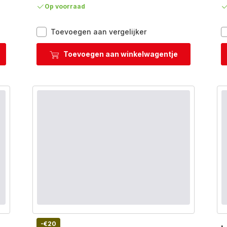
Op voorraad
Crep'Party
Toevoegen aan vergelijker
PY55E810
n
Pannenkoekenmaker
Toevoegen aan winkelwagentje
voor
6
pannenkoeken
-€20