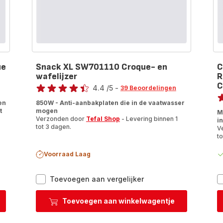
ue
Snack XL SW701110 Croque- en
C
wafelijzer
R
Beoordeling
C
4.4
/5
-
39 Beoordelingen
Be
ratings.4.4
en
850W - Anti-aanbakplaten die in de vaatwasser
ra
t
mogen
M
Verzonden door
Tefal Shop
- Levering binnen 1
i
tot 3 dagen.
V
to
Voorraad Laag
Snack
Toevoegen aan vergelijker
XL
SW701110
Toevoegen aan winkelwagentje
Croque-
en