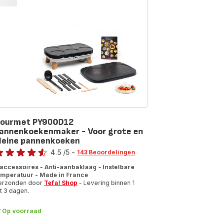
ourmet PY900D12
annenkoekenmaker - Voor grote en
leine pannenkoeken
oordeling
4.5
/5
-
143 Beoordelingen
tings.4.5
 accessoires - Anti-aanbaklaag - Instelbare
emperatuur - Made in France
erzonden door
Tefal Shop
- Levering binnen 1
t 3 dagen.
Op voorraad