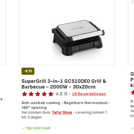
-€15
G
P
SuperGrill 3-in-1 GC510DE0 Grill &
k
Barbecue - 2000W - 30x20cm
Be
Beoordeling
4.8
/5
-
26 Beoordelingen
ra
le
ratings.4.8
9
Anti-aanbak coating - Regelbare thermostaat -
t
180° opening
V
Verzonden door
Tefal Shop
- Levering binnen 1
to
tot 3 dagen.
Op voorraad