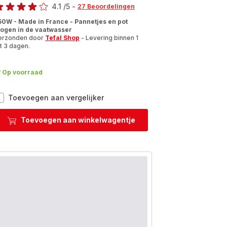
4.1
/5
-
27 Beoordelingen
tings.4.1
50W - Made in France - Pannetjes en pot
ogen in de vaatwasser
erzonden door
Tefal Shop
- Levering binnen 1
t 3 dagen.
Op voorraad
Cheese
Toevoegen aan vergelijker
&
Co
Toevoegen aan winkelwagentje
RE12C812
Raclette-
en
fonduetoestel
6-
in-
1
-
6
personen