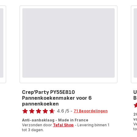
wafelijzer
Crep'Party PY55E810
U
Pannenkoekenmaker voor 6
B
Be
pannenkoeken
Beoordeling
4.6
/5
-
ra
71 Beoordelingen
2
ratings.4.6
v
Anti-aanbaklaag - Made in France
V
Verzonden door
Tefal Shop
- Levering binnen 1
to
tot 3 dagen.