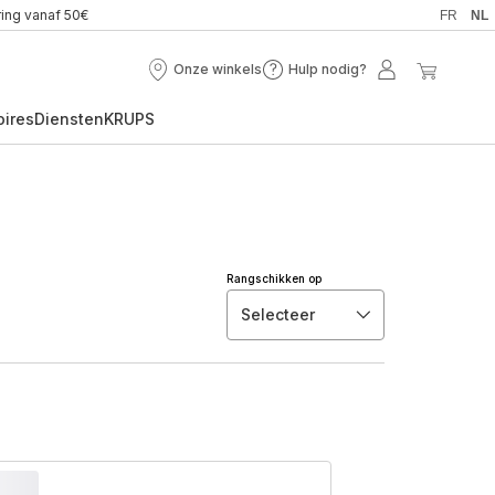
ring vanaf 50€
FR
NL
Onze winkels
Hulp nodig?
Onze
Hulp
Mijn
Mijn
winkels
nodig?
account
winkel
oires
Diensten
KRUPS
Rangschikken op
Selecteer