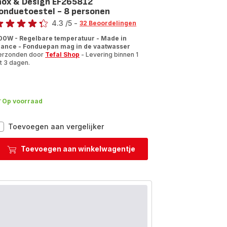
nox & Design EF265812
onduetoestel - 8 personen
oordeling
4.3
/5
-
32 Beoordelingen
tings.4.3
00W - Regelbare temperatuur - Made in
rance - Fonduepan mag in de vaatwasser
erzonden door
Tefal Shop
- Levering binnen 1
t 3 dagen.
Op voorraad
Inox
Toevoegen aan vergelijker
&
Design
Toevoegen aan winkelwagentje
EF265812
Fonduetoestel
-
8
personen