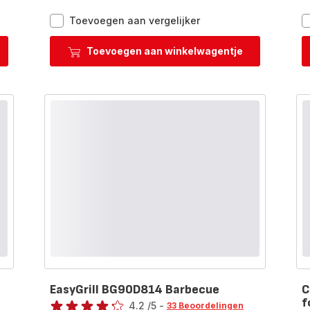
SuperGrill
Toevoegen aan vergelijker
3-
in-
Toevoegen aan winkelwagentje
kenmaker
1
GC510DE0
Grill
&
re
Barbecue
enplaten
-
2000W
-
30x20cm
EasyGrill BG90D814 Barbecue
C
Beoordeling
f
4.2
/5
-
33 Beoordelingen
Be