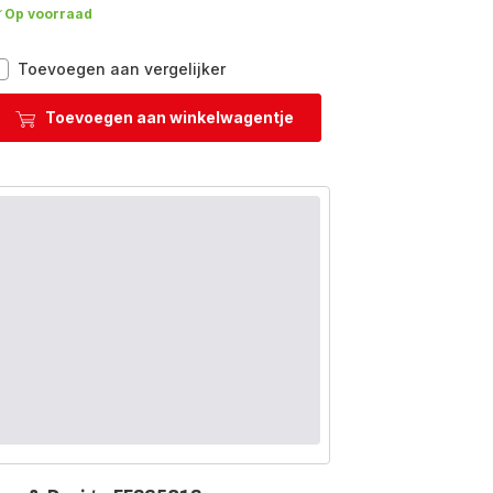
Op voorraad
Ultracompact
Toevoegen aan vergelijker
GC305012
Grill
Toevoegen aan winkelwagentje
&
Barbecue