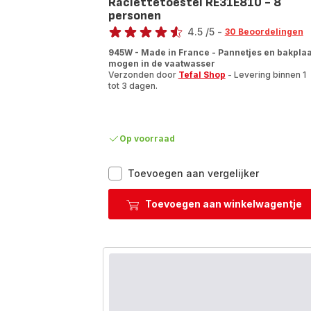
Raclettetoestel RE31E810 - 8
personen
Beoordeling
4.5
/5
-
30 Beoordelingen
ratings.4.5
945W - Made in France - Pannetjes en bakplaa
mogen in de vaatwasser
Verzonden door
Tefal Shop
- Levering binnen 1
tot 3 dagen.
Op voorraad
Racletteto
Toevoegen aan vergelijker
RE31E810
-
Toevoegen aan winkelwagentje
8
personen