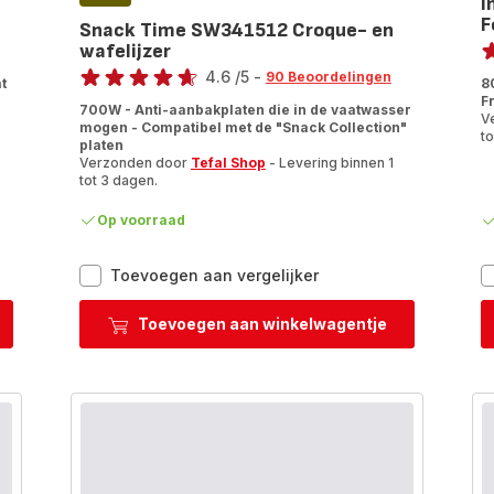
I
F
Snack Time SW341512 Croque- en
Be
wafelijzer
Beoordeling
ra
4.6
/5
-
90 Beoordelingen
t
8
ratings.4.6
F
700W - Anti-aanbakplaten die in de vaatwasser
V
mogen - Compatibel met de "Snack Collection"
to
platen
Verzonden door
Tefal Shop
- Levering binnen 1
tot 3 dagen.
Op voorraad
estel
Snack
Toevoegen aan vergelijker
Time
SW341512
Toevoegen aan winkelwagentje
Croque-
en
wafelijzer