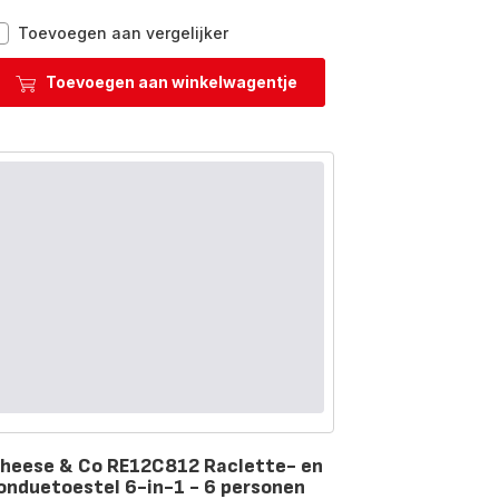
Gourmet
Toevoegen aan vergelijker
PY900D12
Pannenkoekenmaker
Toevoegen aan winkelwagentje
-
Voor
grote
en
kleine
pannenkoeken
heese & Co RE12C812 Raclette- en
onduetoestel 6-in-1 - 6 personen
oordeling