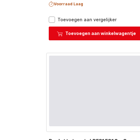
Voorraad Laag
Robusto
Toevoegen aan vergelijker
E2499844
Gietijzere
Toevoegen aan winkelwagentje
plancha
-
26x32
cm